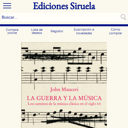
Ediciones Siruela
Suscripción a
Cómo
Compra
Lista de
Registro
online
deseos
novedades
comprar