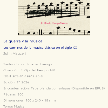
La guerra y la música
Los caminos de la música clásica en el siglo XX
John Mauceri
Traducido por:
Lorenzo Luengo
Colección:
El Ojo del Tiempo 148
ISBN:
978-84-19942-25-8
Edición:
1ª, 2024
Encuadernación:
Tapa blanda con solapas (Disponible en
EPUB
)
Páginas:
300
Dimensiones:
160 x 240 x 19 mm
Tema:
Música