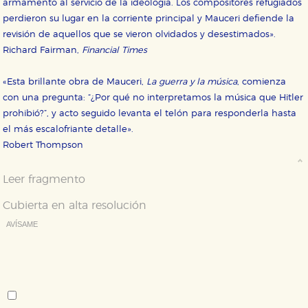
armamento al servicio de la ideología. Los compositores refugiados
perdieron su lugar en la corriente principal y Mauceri defiende la
revisión de aquellos que se vieron olvidados y desestimados».
Richard Fairman,
Financial Times
«Esta brillante obra de Mauceri,
La guerra y la música
, comienza
con una pregunta: “¿Por qué no interpretamos la música que Hitler
prohibió?”, y acto seguido levanta el telón para responderla hasta
el más escalofriante detalle».
Robert Thompson
Leer fragmento
Cubierta en alta resolución
AVÍSAME
Deseo recibir información cuando se produzcan novedades
editoriales sobre:
Autor:
John Mauceri