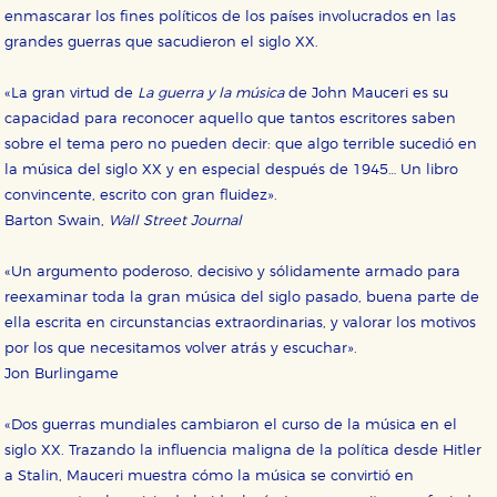
Cookies de rendimiento y analíticas
enmascarar los fines políticos de los países involucrados en las
Estas cookies se utilizan para mejorar su experiencia
grandes guerras que sacudieron el siglo XX.
de navegación y optimizar el funcionamiento de
nuestro sitio web. Almacenan configuraciones de
servicios para que no tenga que reconfigurarlos cada
«La gran virtud de
La guerra y la música
de John Mauceri es su
vez que nos visita. La información es agregada y, por lo
tanto, es anónima.
capacidad para reconocer aquello que tantos escritores saben
sobre el tema pero no pueden decir: que algo terrible sucedió en
Cookies de publicidad y redes sociales
la música del siglo XX y en especial después de 1945… Un libro
Estas cookies son gestionadas por nuestros socios
publicitarios y se utilizan para mostrar publicidad
convincente, escrito con gran fluidez».
relevante para sus intereses en otros sitios. No
Barton Swain,
Wall Street Journal
almacenan directamente información personal sino
que se basan en la identificación única de su
navegador y dispositivo de internet.
«Un argumento poderoso, decisivo y sólidamente armado para
reexaminar toda la gran música del siglo pasado, buena parte de
GUARDAR CONFIGURACIÓN
ella escrita en circunstancias extraordinarias, y valorar los motivos
por los que necesitamos volver atrás y escuchar».
Jon Burlingame
Puede consultar nuestra
política de cookies
«Dos guerras mundiales cambiaron el curso de la música en el
siglo XX. Trazando la influencia maligna de la política desde Hitler
a Stalin, Mauceri muestra cómo la música se convirtió en