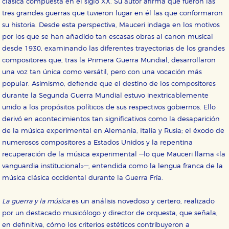
clásica compuesta en el siglo XX. Su autor afirma que fueron las
tres grandes guerras que tuvieron lugar en él las que conformaron
su historia. Desde esta perspectiva, Mauceri indaga en los motivos
por los que se han añadido tan escasas obras al canon musical
desde 1930, examinando las diferentes trayectorias de los grandes
compositores que, tras la Primera Guerra Mundial, desarrollaron
una voz tan única como versátil, pero con una vocación más
popular. Asimismo, defiende que el destino de los compositores
durante la Segunda Guerra Mundial estuvo inextricablemente
CONFIGURACIÓN DE COOKIES
unido a los propósitos políticos de sus respectivos gobiernos. Ello
derivó en acontecimientos tan significativos como la desaparición
HABILITAR TODO
RECHAZAR TODO
de la música experimental en Alemania, Italia y Rusia; el éxodo de
numerosos compositores a Estados Unidos y la repentina
recuperación de la música experimental —lo que Mauceri llama «la
vanguardia institucional»—, entendida como la lengua franca de la
Cookies necesarias
música clásica occidental durante la Guerra Fría.
Estas cookies son necesarias para que nuestro sitio
web funcione y no es posible deshabilitarlas desde
nuestro sistema. Es posible hacerlo desde el
La guerra y la música
es un análisis novedoso y certero, realizado
navegador, pero en ese caso es posible que algunas
áreas de nuestra web dejen de funcionar
por un destacado musicólogo y director de orquesta, que señala,
correctamente.
en definitiva, cómo los criterios estéticos contribuyeron a