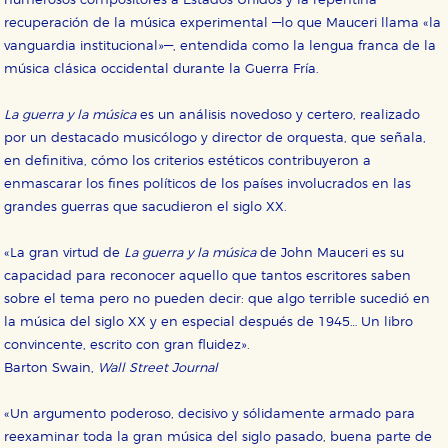
numerosos compositores a Estados Unidos y la repentina
recuperación de la música experimental —lo que Mauceri llama «la
vanguardia institucional»—, entendida como la lengua franca de la
CONFIGURACIÓN DE COOKIES
música clásica occidental durante la Guerra Fría.
HABILITAR TODO
RECHAZAR TODO
La guerra y la música
es un análisis novedoso y certero, realizado
por un destacado musicólogo y director de orquesta, que señala,
en definitiva, cómo los criterios estéticos contribuyeron a
enmascarar los fines políticos de los países involucrados en las
Cookies necesarias
grandes guerras que sacudieron el siglo XX.
Estas cookies son necesarias para que nuestro sitio
web funcione y no es posible deshabilitarlas desde
nuestro sistema. Es posible hacerlo desde el
«La gran virtud de
La guerra y la música
de John Mauceri es su
navegador, pero en ese caso es posible que algunas
áreas de nuestra web dejen de funcionar
capacidad para reconocer aquello que tantos escritores saben
correctamente.
sobre el tema pero no pueden decir: que algo terrible sucedió en
Cookies de rendimiento y analíticas
la música del siglo XX y en especial después de 1945… Un libro
Estas cookies se utilizan para mejorar su experiencia
convincente, escrito con gran fluidez».
de navegación y optimizar el funcionamiento de
nuestro sitio web. Almacenan configuraciones de
Barton Swain,
Wall Street Journal
servicios para que no tenga que reconfigurarlos cada
vez que nos visita. La información es agregada y, por lo
tanto, es anónima.
«Un argumento poderoso, decisivo y sólidamente armado para
reexaminar toda la gran música del siglo pasado, buena parte de
Cookies de publicidad y redes sociales