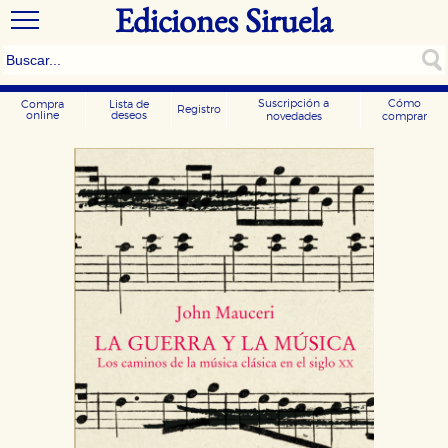
Ediciones Siruela
Suscripción a
Cómo
Compra
Lista de
Registro
online
deseos
novedades
comprar