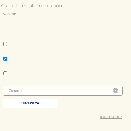
Cubierta en alta resolución
AVÍSAME
Deseo recibir información cuando se produzcan novedades
editoriales sobre:
Autor:
John Mauceri
Tema:
Música
Colección:
El Ojo del Tiempo
Suscribirme
Interesante