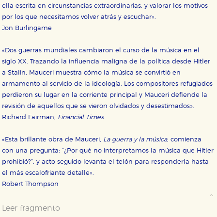
ella escrita en circunstancias extraordinarias, y valorar los motivos
Estas cookies son gestionadas por nuestros socios
publicitarios y se utilizan para mostrar publicidad
por los que necesitamos volver atrás y escuchar».
relevante para sus intereses en otros sitios. No
Jon Burlingame
almacenan directamente información personal sino
que se basan en la identificación única de su
navegador y dispositivo de internet.
«Dos guerras mundiales cambiaron el curso de la música en el
siglo XX. Trazando la influencia maligna de la política desde Hitler
GUARDAR CONFIGURACIÓN
a Stalin, Mauceri muestra cómo la música se convirtió en
armamento al servicio de la ideología. Los compositores refugiados
perdieron su lugar en la corriente principal y Mauceri defiende la
revisión de aquellos que se vieron olvidados y desestimados».
Puede consultar nuestra
política de cookies
Richard Fairman,
Financial Times
«Esta brillante obra de Mauceri,
La guerra y la música
, comienza
con una pregunta: “¿Por qué no interpretamos la música que Hitler
prohibió?”, y acto seguido levanta el telón para responderla hasta
el más escalofriante detalle».
Robert Thompson
Leer fragmento