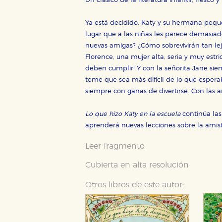
Un clásico de la literatura infantil, fresc
Ya está decidido. Katy y su hermana peque
lugar que a las niñas les parece demasiad
Cookies necesarias
nuevas amigas? ¿Cómo sobrevivirán tan lejo
Estas cookies son necesarias pa
Florence, una mujer alta, seria y muy est
hacerlo desde el navegador, p
deben cumplir! Y con la señorita Jane sie
Cookies de rendimiento y analí
teme que sea más difícil de lo que espera
Estas cookies se utilizan para
siempre con ganas de divertirse. Con las a
configuraciones de servicios p
tanto, es anónima.
Lo que hizo Katy en la escuela
continúa las
Cookies de publicidad y redes 
aprenderá nuevas lecciones sobre la amist
Estas cookies son gestionadas p
otros sitios. No almacenan dir
Leer fragmento
dispositivo de internet.
Cubierta en alta resolución
GUARDAR CONFIGURA
Otros libros de este autor: