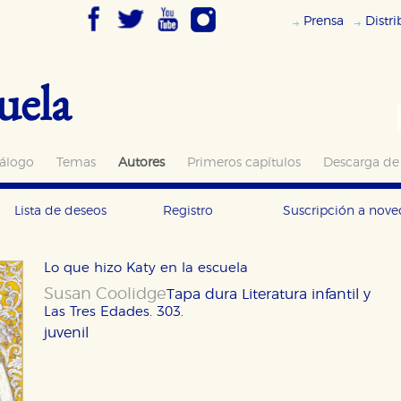
Prensa
Distr
uela
álogo
Temas
Autores
Primeros capítulos
Descarga de
Lista de deseos
Registro
Suscripción a nov
Lo que hizo Katy en la escuela
Susan Coolidge
Tapa dura
Literatura infantil y
Las Tres Edades. 303.
juvenil