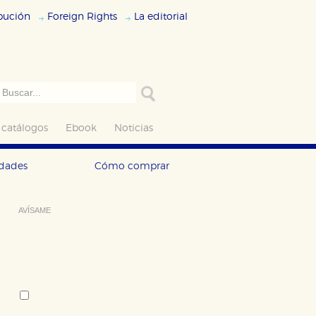
ibución
Foreign Rights
La editorial
 catálogos
Ebook
Noticias
edades
Cómo comprar
AVÍSAME
Deseo recibir información cuando se
produzcan novedades editoriales
sobre:
Autor:
Susan Coolidge
Tema: