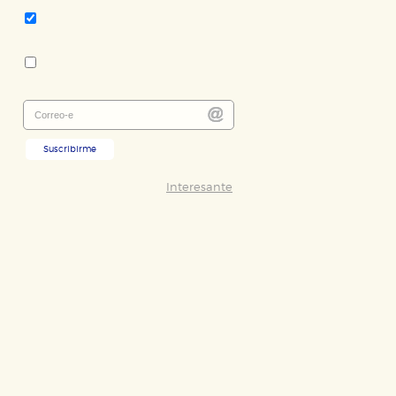
Literatura infantil y juvenil
Colección:
Las Tres Edades
Suscribirme
Interesante
ODO
RECHAZAR TODO