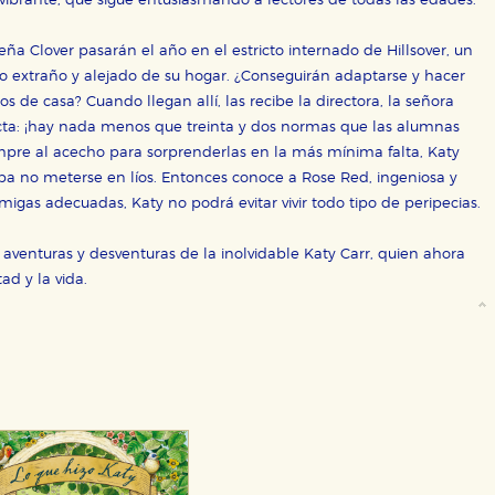
o y vibrante, que sigue entusiasmando a lectores de todas las edades.
ña Clover pasarán el año en el estricto internado de Hillsover, un
o extraño y alejado de su hogar. ¿Conseguirán adaptarse y hacer
s de casa? Cuando llegan allí, las recibe la directora, la señora
ra que nuestro sitio web funcione y no es posible deshabilitarlas 
ricta: ¡hay nada menos que treinta y dos normas que las alumnas
ero en ese caso es posible que algunas áreas de nuestra web deje
mpre al acecho para sorprenderlas en la más mínima falta, Katy
ticas
ba no meterse en líos. Entonces conoce a Rose Red, ingeniosa y
 mejorar su experiencia de navegación y optimizar el funcionamie
migas adecuadas, Katy no podrá evitar vivir todo tipo de peripecias.
ara que no tenga que reconfigurarlos cada vez que nos visita. La i
 aventuras y desventuras de la inolvidable Katy Carr, quien ahora
sociales
ad y la vida.
or nuestros socios publicitarios y se utilizan para mostrar publici
ectamente información personal sino que se basan en la identific
CIÓN