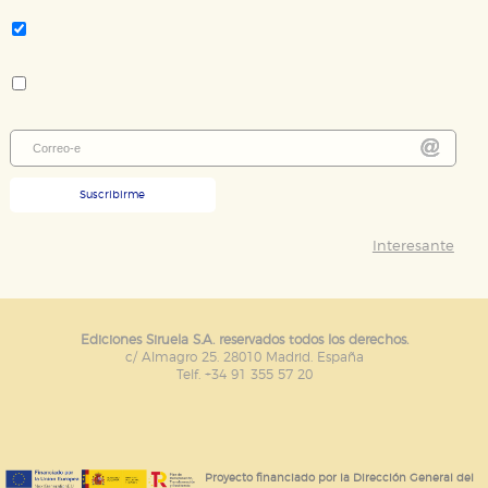
navegador y dispositivo de internet.
Tema:
Bienestar, Atención plena, Mindfulness
Colección:
GUARDAR CONFIGURACIÓN
Tiempo de Mirar
Puede consultar nuestra
política de cookies
Suscribirme
Interesante
Ediciones Siruela S.A. reservados todos los derechos.
c/ Almagro 25. 28010 Madrid. España
Telf. +34 91 355 57 20
Proyecto financiado por la Dirección General del