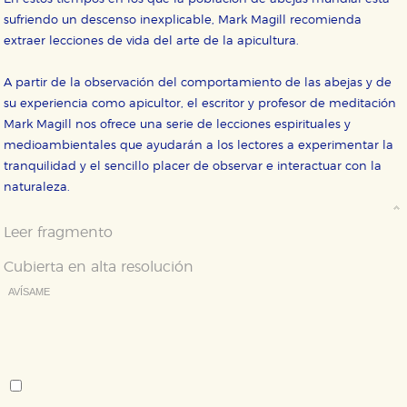
sufriendo un descenso inexplicable, Mark Magill recomienda
HABILITAR TODO
RECHAZAR TODO
extraer lecciones de vida del arte de la apicultura.
A partir de la observación del comportamiento de las abejas y de
Cookies necesarias
su experiencia como apicultor, el escritor y profesor de meditación
Estas cookies son necesarias para que nuestro sitio
Mark Magill nos ofrece una serie de lecciones espirituales y
web funcione y no es posible deshabilitarlas desde
nuestro sistema. Es posible hacerlo desde el
medioambientales que ayudarán a los lectores a experimentar la
navegador, pero en ese caso es posible que algunas
tranquilidad y el sencillo placer de observar e interactuar con la
áreas de nuestra web dejen de funcionar
correctamente.
naturaleza.
Cookies de rendimiento y analíticas
Estas cookies se utilizan para mejorar su experiencia
Leer fragmento
de navegación y optimizar el funcionamiento de
nuestro sitio web. Almacenan configuraciones de
Cubierta en alta resolución
servicios para que no tenga que reconfigurarlos cada
vez que nos visita. La información es agregada y, por lo
AVÍSAME
tanto, es anónima.
Deseo recibir información cuando se produzcan novedades
Cookies de publicidad y redes sociales
editoriales sobre:
Estas cookies son gestionadas por nuestros socios
publicitarios y se utilizan para mostrar publicidad
Autor:
relevante para sus intereses en otros sitios. No
almacenan directamente información personal sino
Mark Magill
que se basan en la identificación única de su