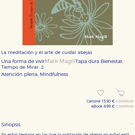
La meditación y el arte de cuidar abejas
Mark Magill
Una forma de vivir
Tapa dura
Bienestar,
Tiempo de Mirar. 2.
Atención plena, Mindfulness
Cartoné 15,90 €
COMPRAR
eBook 8,99 €
COMPRAR
Sinopsis
CONFIGURACIÓN DE COOKIES
En estos tiempos en los que la población de abejas mundial está