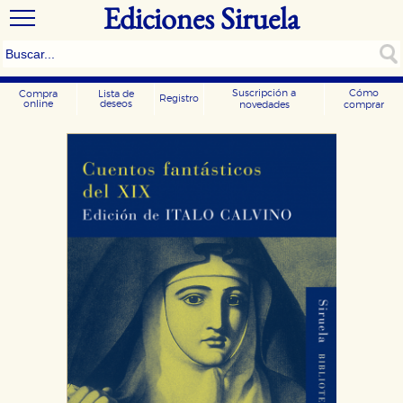
Ediciones Siruela
Suscripción a
Cómo
Compra
Lista de
Registro
online
deseos
novedades
comprar