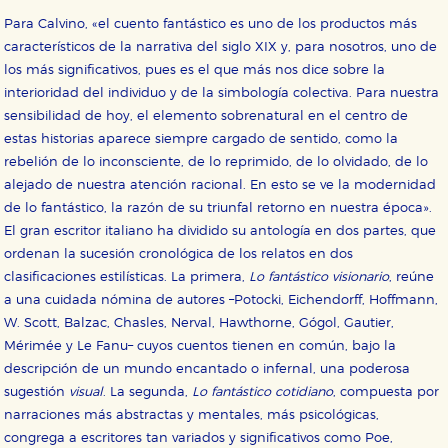
Para Calvino, «el cuento fantástico es uno de los productos más
característicos de la narrativa del siglo XIX y, para nosotros, uno de
los más significativos, pues es el que más nos dice sobre la
interioridad del individuo y de la simbología colectiva. Para nuestra
sensibilidad de hoy, el elemento sobrenatural en el centro de
estas historias aparece siempre cargado de sentido, como la
rebelión de lo inconsciente, de lo reprimido, de lo olvidado, de lo
alejado de nuestra atención racional. En esto se ve la modernidad
de lo fantástico, la razón de su triunfal retorno en nuestra época».
El gran escritor italiano ha dividido su antología en dos partes, que
ordenan la sucesión cronológica de los relatos en dos
clasificaciones estilísticas. La primera,
Lo fantástico visionario
, reúne
a una cuidada nómina de autores –Potocki, Eichendorff, Hoffmann,
W. Scott, Balzac, Chasles, Nerval, Hawthorne, Gógol, Gautier,
Mérimée y Le Fanu– cuyos cuentos tienen en común, bajo la
descripción de un mundo encantado o infernal, una poderosa
sugestión
visual
. La segunda,
Lo fantástico cotidiano
, compuesta por
narraciones más abstractas y mentales, más psicológicas,
congrega a escritores tan variados y significativos como Poe,