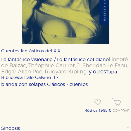
Cuentos fantásticos del XIX
Honoré
Lo fantástico visionario / Lo fantástico cotidiano
de Balzac
Théophile Gautier
J. Sheridan Le Fanu
,
,
,
Edgar Allan Poe
Rudyard Kipling
y otros
,
,
Tapa
Biblioteca Italo Calvino. 17.
blanda con solapas
Clásicos - cuentos
Rústica 19,95 €
COMPRAR
Sinopsis