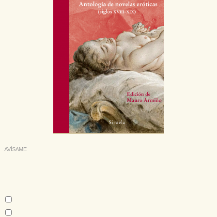
AVÍSAME
Deseo recibir información cuando se produzcan novedades
editoriales sobre:
Autor:
Honoré de Balzac
Théophile Gautier