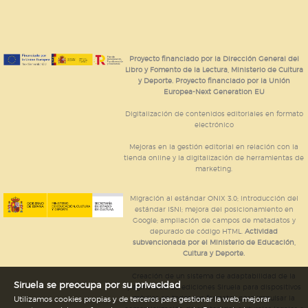
Proyecto financiado por la Dirección General del
Libro y Fomento de la Lectura, Ministerio de Cultura
y Deporte. Proyecto financiado por la Unión
Europea-Next Generation EU
Digitalización de contenidos editoriales en formato
electrónico
Mejoras en la gestión editorial en relación con la
tienda online y la digitalización de herramientas de
marketing.
Migración al estándar ONIX 3.0; introducción del
estándar ISNI; mejora del posicionamiento en
Google; ampliación de campos de metadatos y
depurado de código HTML.
Actividad
subvencionada por el Ministerio de Educación,
Cultura y Deporte.
Creación de un sistema de adaptabilidad de la
Siruela se preocupa por su privacidad
página web de ediciones Siruela para dispositivos
móviles en todos sus formatos para impulsar la
Utilizamos cookies propias y de terceros para gestionar la web, mejorar