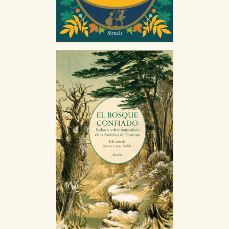
CONFIGURACIÓN DE COOKIES
HABILITAR TODO
RECHAZAR TODO
Cookies necesarias
Estas cookies son necesarias para que nuestro sitio
web funcione y no es posible deshabilitarlas desde
nuestro sistema. Es posible hacerlo desde el
navegador, pero en ese caso es posible que algunas
áreas de nuestra web dejen de funcionar
correctamente.
Cookies de rendimiento y analíticas
Estas cookies se utilizan para mejorar su experiencia
de navegación y optimizar el funcionamiento de
nuestro sitio web. Almacenan configuraciones de
servicios para que no tenga que reconfigurarlos cada
vez que nos visita. La información es agregada y, por lo
tanto, es anónima.
Cookies de publicidad y redes sociales
Estas cookies son gestionadas por nuestros socios
publicitarios y se utilizan para mostrar publicidad