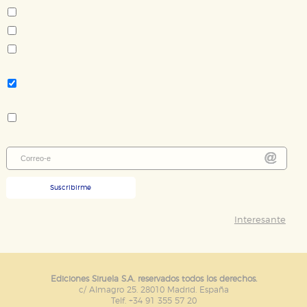
J. Sheridan Le Fanu
Edgar Allan Poe
Rudyard Kipling
Tema:
Clásicos - cuentos
Colección:
Biblioteca Italo Calvino
Suscribirme
Interesante
Ediciones Siruela S.A. reservados todos los derechos.
c/ Almagro 25. 28010 Madrid. España
Telf. +34 91 355 57 20