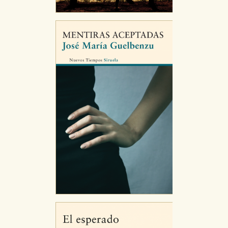
navegador, pero en ese caso es posible que algunas
áreas de nuestra web dejen de funcionar
correctamente.
Cookies de rendimiento y analíticas
Estas cookies se utilizan para mejorar su experiencia
de navegación y optimizar el funcionamiento de
nuestro sitio web. Almacenan configuraciones de
servicios para que no tenga que reconfigurarlos cada
vez que nos visita. La información es agregada y, por lo
tanto, es anónima.
Cookies de publicidad y redes sociales
Estas cookies son gestionadas por nuestros socios
publicitarios y se utilizan para mostrar publicidad
relevante para sus intereses en otros sitios. No
almacenan directamente información personal sino
que se basan en la identificación única de su
navegador y dispositivo de internet.
GUARDAR CONFIGURACIÓN
Puede consultar nuestra
política de cookies