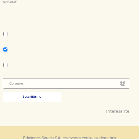
AVÍSAME
Deseo recibir información cuando se produzcan novedades
editoriales sobre:
Autor:
José María Guelbenzu
Tema:
Novela contemporánea - literatura en castellano
Colección:
Nuevos Tiempos
Suscribirme
Interesante
Ediciones Siruela S.A. reservados todos los derechos.