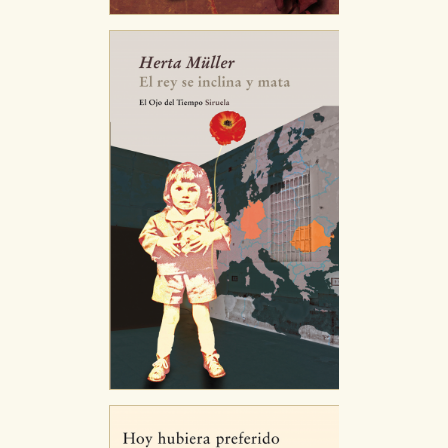
Estas cookies son necesarias para que nuestro sitio
web funcione y no es posible deshabilitarlas desde
nuestro sistema. Es posible hacerlo desde el
navegador, pero en ese caso es posible que algunas
áreas de nuestra web dejen de funcionar
correctamente.
Cookies de rendimiento y analíticas
Estas cookies se utilizan para mejorar su experiencia
de navegación y optimizar el funcionamiento de
nuestro sitio web. Almacenan configuraciones de
servicios para que no tenga que reconfigurarlos cada
vez que nos visita. La información es agregada y, por lo
tanto, es anónima.
Cookies de publicidad y redes sociales
Estas cookies son gestionadas por nuestros socios
publicitarios y se utilizan para mostrar publicidad
relevante para sus intereses en otros sitios. No
almacenan directamente información personal sino
que se basan en la identificación única de su
navegador y dispositivo de internet.
GUARDAR CONFIGURACIÓN