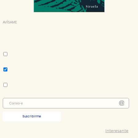
AVÍSAME
Deseo recibir información cuando se produzcan novedades
editoriales sobre:
Autor:
Herta Müller
Tema:
Novela contemporánea - literatura extranjera
Colección:
Nuevos Tiempos
Suscribirme
Interesante