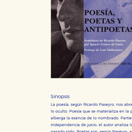
CONFIGURACIÓN DE CO
Cookies necesarias
Estas cookies son necesarias pa
hacerlo desde el navegador, p
Sinopsis
Cookies de rendimiento y analí
La poesía, según Ricardo Paseyro, nos abre 
Estas cookies se utilizan para
configuraciones de servicios p
lo oculto. Poesía que se materializa en la
tanto, es anónima.
alberga la esencia de lo nombrado. Part
Cookies de publicidad y redes 
independencia de juicio, el autor analiza
pasado siglo. Poetas son, según Paseyro, 