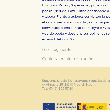
Estas cookies son gestionadas p
otros sitios. No almacenan dir
Huidobro, Vallejo, Supervielle); por el cont
dispositivo de internet.
poesía (Neruda, Paz). Crítico apasionado 
vitupera. Frente a quienes convierten la p
el único medio y el único fin, un fin sag
GUARDAR CONFIGURA
conversación entre Ricardo Paseyro e Yves R
vida de poeta y desgrana sus opiniones so
español del siglo XX.
Puede consultar nuestra
política d
Leer fragmento
Cubierta en alta resolución
Ediciones Siruela S.A. reservados todos los dere
c/ Almagro 25. 28010 Madrid. España
Telf. +34 91 355 57 20