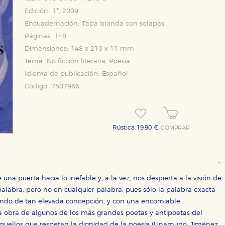
Edición:
1ª, 2009
Encuadernación:
Tapa blanda con solapas
Páginas:
148
Dimensiones:
148 x 210 x 11 mm
Tema:
No ficción literaria, Poesía
Idioma de publicación:
Español
OKIES
HABILITAR T
Código:
7507966
Rústica 19,90 €
COMPRAR
ra que nuestro sitio web funcione y no es posible deshabilitarlas 
ero en ese caso es posible que algunas áreas de nuestra web deje
ticas
una puerta hacia lo inefable y, a la vez, nos despierta a la visión de
 mejorar su experiencia de navegación y optimizar el funcionamie
ara que no tenga que reconfigurarlos cada vez que nos visita. La i
 palabra, pero no en cualquier palabra, pues sólo la palabra exacta
iendo de tan elevada concepción, y con una encomiable
sociales
 la obra de algunos de los más grandes poetas y antipoetas del
aquellos que respetan la dignidad de la poesía (Unamuno, Jiménez,