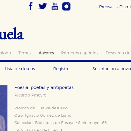
Prensa
Distr
uela
álogo
Temas
Autores
Primeros capítulos
Descarga de
Lista de deseos
Registro
Suscripción a nov
Poesía, poetas y antipoetas
Ricardo Paseyro
Prólogo de:
Luis Valdesueiro
Otro:
Ignacio Gómez de Liaño
Colección:
Biblioteca de Ensayo / Serie mayor 66
ISBN:
978-84-9841-249-9