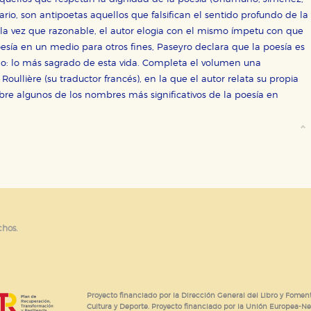
or nuestros socios publicitarios y se utilizan para mostrar publici
ectamente información personal sino que se basan en la identific
rario, son antipoetas aquellos que falsifican el sentido profundo de la
a la vez que razonable, el autor elogia con el mismo ímpetu con que
oesía en un medio para otros fines, Paseyro declara que la poesía es
rado: lo más sagrado de esta vida. Completa el volumen una
CIÓN
oullière (su traductor francés), en la que el autor relata su propia
bre algunos de los nombres más significativos de la poesía en
e cookies
chos.
Proyecto financiado por la Dirección General del Libro y Foment
Cultura y Deporte. Proyecto financiado por la Unión Europea-N