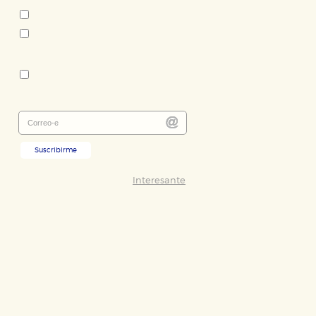
No ficción literaria
Poesía
Colección:
Biblioteca de Ensayo / Serie
mayor
ODO
RECHAZAR TODO
Suscribirme
Interesante
desde nuestro sistema. Es posible
n de funcionar correctamente.
nto de nuestro sitio web. Almacenan
nformación es agregada y, por lo