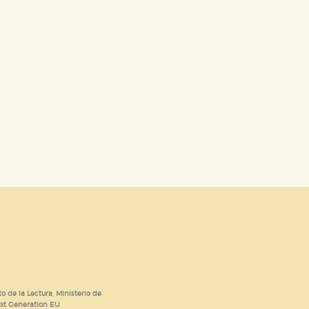
dad relevante para sus intereses en
ación única de su navegador y
o de la Lectura, Ministerio de
ext Generation EU