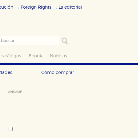
ibución
Foreign Rights
La editorial
 catálogos
Ebook
Noticias
edades
Cómo comprar
AVÍSAME
Deseo recibir información cuando se
produzcan novedades editoriales
sobre:
Autor:
Ricardo Paseyro
Tema: