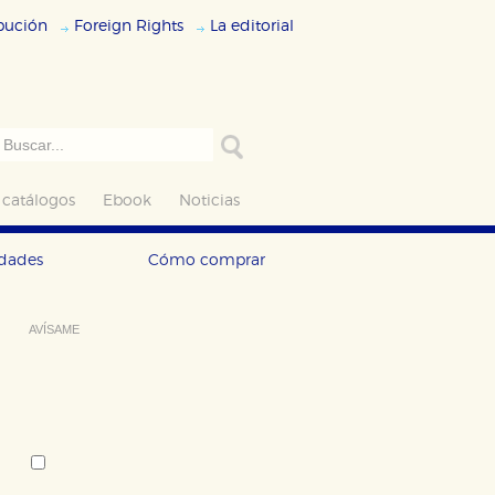
ibución
Foreign Rights
La editorial
 catálogos
Ebook
Noticias
edades
Cómo comprar
AVÍSAME
Deseo recibir información cuando se
produzcan novedades editoriales
sobre:
Autor:
Batya Gur
Tema: