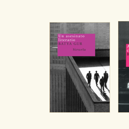
configuraciones de servicios p
tanto, es anónima.
Cookies de publicidad y redes 
Estas cookies son gestionadas p
otros sitios. No almacenan dir
dispositivo de internet.
GUARDAR CONFIGURA
Puede consultar nuestra
política d