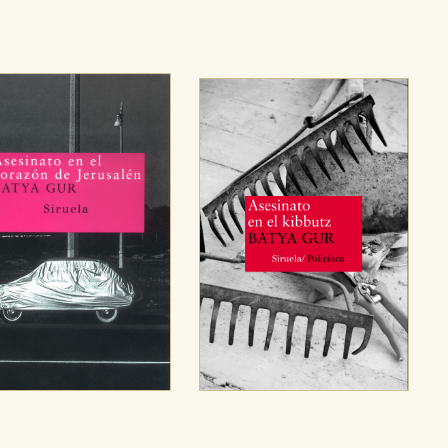
ara que no tenga que reconfigurarlos cada vez que nos visita. La i
sociales
or nuestros socios publicitarios y se utilizan para mostrar publici
ectamente información personal sino que se basan en la identific
CIÓN
e cookies