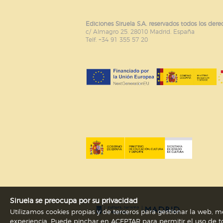
Ediciones Siruela S.A. reservados todos los dere
c/ Almagro 25. 28010 Madrid. España
Telf. +34 91 355 57 20
Siruela se preocupa por su privacidad
Utilizamos cookies propias y de terceros para gestionar la web, me
experiencia. Puede pinchar en ACEPTAR para permitir el uso de to