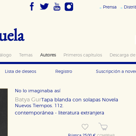
Prensa
Distr
uela
álogo
Temas
Autores
Primeros capítulos
Descarga de
Lista de deseos
Registro
Suscripción a nov
No lo imaginaba así
Batya Gur
Tapa blanda con solapas
Novela
Nuevos Tiempos. 112.
contemporánea - literatura extranjera
Rústica 25,00 €
COMPRAR