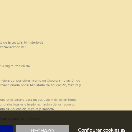
o de la Lectura, Ministerio de
ext Generation EU
 la digitalización de
; mejora del posicionamiento en Google; ampliación de
ubvencionada por el Ministerio de Educación, Cultura y
iciones Siruela para dispositivos móviles en todos
ulturales legales e implementación de los recursos
rio de Educación, Cultura y Deporte.
adrid para asistir a Ferias
Configurar cookies
RECHAZO