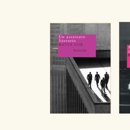
configuraciones de servicios p
tanto, es anónima.
Cookies de publicidad y redes 
Estas cookies son gestionadas p
otros sitios. No almacenan dir
dispositivo de internet.
GUARDAR CONFIGURA
Puede consultar nuestra
política d