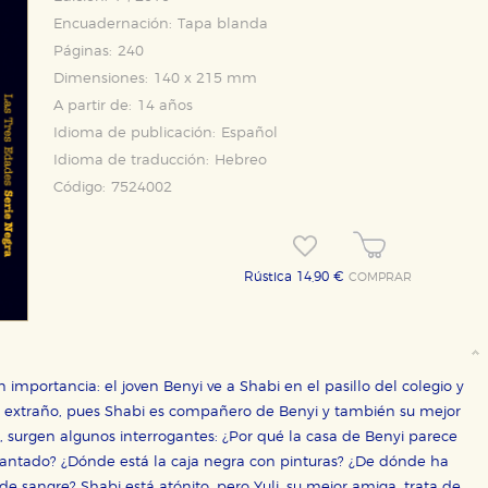
Encuadernación:
Tapa blanda
Páginas:
240
Dimensiones:
140 x 215 mm
A partir de:
14 años
Idioma de publicación:
Español
Idioma de traducción:
Hebreo
Código:
7524002
Rústica 14,90 €
COMPRAR
mportancia: el joven Benyi ve a Shabi en el pasillo del colegio y
uy extraño, pues Shabi es compañero de Benyi y también su mejor
 surgen algunos interrogantes: ¿Por qué la casa de Benyi parece
ncantado? ¿Dónde está la caja negra con pinturas? ¿De dónde ha
de sangre? Shabi está atónito, pero Yuli, su mejor amiga, trata de