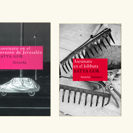
ara que no tenga que reconfigurarlos cada vez que nos visita. La i
sociales
or nuestros socios publicitarios y se utilizan para mostrar publici
ectamente información personal sino que se basan en la identific
CIÓN
e cookies