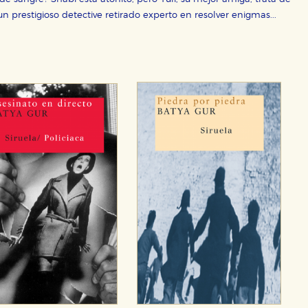
 un prestigioso detective retirado experto en resolver enigmas...
OKIES
HABILITAR T
ra que nuestro sitio web funcione y no es posible deshabilitarlas 
ero en ese caso es posible que algunas áreas de nuestra web deje
ticas
 mejorar su experiencia de navegación y optimizar el funcionamie