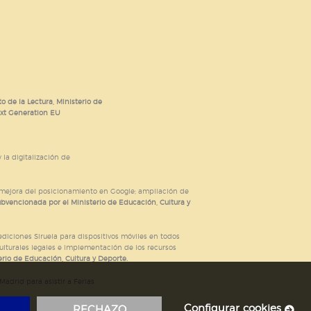
o de la Lectura, Ministerio de
ext Generation EU
 la digitalización de
; mejora del posicionamiento en Google; ampliación de
ubvencionada por el Ministerio de Educación, Cultura y
iciones Siruela para dispositivos móviles en todos
ulturales legales e implementación de los recursos
rio de Educación, Cultura y Deporte.
adrid para asistir a Ferias
Configurar cookies
RECHAZO