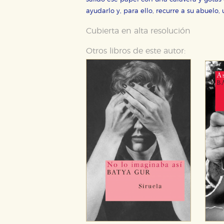
ayudarlo y, para ello, recurre a su abuelo,
Cubierta en alta resolución
Otros libros de este autor:
CONFIGURACIÓN DE CO
Cookies necesarias
Estas cookies son necesarias pa
hacerlo desde el navegador, p
Cookies de rendimiento y analí
Estas cookies se utilizan para