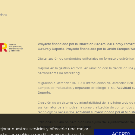
chos.
Proyecto financiado por la Dirección General del Libro y Foment
Cultura y Deporte. Proyecto financiado por la Unión Europea-N
Digitalización de contenidos editoriales en formato electrónico
Mejoras en la gestión editorial en relación con la tienda online y
herramientas de marketing.
Migración al estándar ONIX 3.0; introducción del estándar ISNI
campos de metadatos y depurado de código HTML.
Actividad s
Deporte.
Creación de un sistema de adaptabilidad de la página web de ed
sus formatos para impulsar la comercialización de contenidos c
tecnológicos necesarios.
Actividad subvencionada por el Ministe
Ediciones Siruela ha percibido una ayuda del Ayuntamiento de M
Internacionales del sector del libro.
jorar nuestros servicios y ofrecerle una mejor
ACEPTO
das las cookies o modificar y/o rechazar la