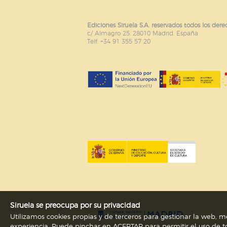
Ediciones Siruela S.A. reservados todos los dere
c/ Almagro 25. 28010 Madrid. España
Telf. +34 91 355 57 20
Siruela se preocupa por su privacidad
Utilizamos cookies propias y de terceros para gestionar la web, me
experiencia. Puede pinchar en ACEPTAR para permitir el uso de to