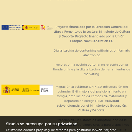
Proyecto financiado por la Dirección General del
Libro y Fomento de la Lectura, Ministerio de Cultura
y Deporte. Proyecto financiado por la Unión
Europea-Next Generation EU
Digitalización de contenidos editoriales en formato
electrónico
Mejoras en la gestión editorial en relación con la
tienda online y la digitalización de herramientas de
marketing.
Migración al estándar ONIX 3.0; introducción del
estándar ISNI; mejora del posicionamiento en
Google; ampliación de campos de metadatos y
depurado de código HTML.
Actividad
subvencionada por el Ministerio de Educación,
Cultura y Deporte.
Creación de un sistema de adaptabilidad de la
Siruela se preocupa por su privacidad
página web de ediciones Siruela para dispositivos
móviles en todos sus formatos para impulsar la
Utilizamos cookies propias y de terceros para gestionar la web, mejorar