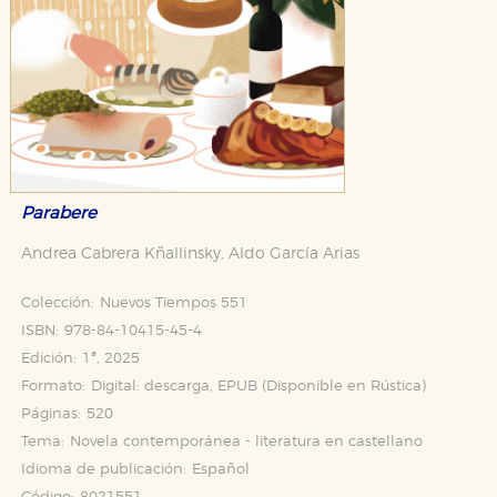
Parabere
Andrea Cabrera Kñallinsky
Aldo García Arias
,
Colección:
Nuevos Tiempos 551
ISBN:
978-84-10415-45-4
Edición:
1ª, 2025
Formato:
Digital: descarga, EPUB (Disponible en
Rústica
)
Páginas:
520
Tema:
Novela contemporánea - literatura en castellano
Idioma de publicación:
Español