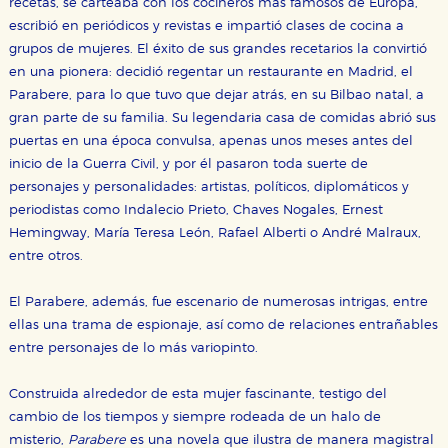
recetas, se carteaba con los cocineros más famosos de Europa,
áreas de nuestra web dejen de funcionar
escribió en periódicos y revistas e impartió clases de cocina a
correctamente.
grupos de mujeres. El éxito de sus grandes recetarios la convirtió
Cookies de rendimiento y analíticas
en una pionera: decidió regentar un restaurante en Madrid, el
Estas cookies se utilizan para mejorar su experiencia
de navegación y optimizar el funcionamiento de
Parabere, para lo que tuvo que dejar atrás, en su Bilbao natal, a
nuestro sitio web. Almacenan configuraciones de
gran parte de su familia. Su legendaria casa de comidas abrió sus
servicios para que no tenga que reconfigurarlos cada
vez que nos visita. La información es agregada y, por lo
puertas en una época convulsa, apenas unos meses antes del
tanto, es anónima.
inicio de la Guerra Civil, y por él pasaron toda suerte de
Cookies de publicidad y redes sociales
personajes y personalidades: artistas, políticos, diplomáticos y
Estas cookies son gestionadas por nuestros socios
periodistas como Indalecio Prieto, Chaves Nogales, Ernest
publicitarios y se utilizan para mostrar publicidad
relevante para sus intereses en otros sitios. No
Hemingway, María Teresa León, Rafael Alberti o André Malraux,
almacenan directamente información personal sino
entre otros.
que se basan en la identificación única de su
navegador y dispositivo de internet.
El Parabere, además, fue escenario de numerosas intrigas, entre
ellas una trama de espionaje, así como de relaciones entrañables
GUARDAR CONFIGURACIÓN
entre personajes de lo más variopinto.
Construida alrededor de esta mujer fascinante, testigo del
Puede consultar nuestra
política de cookies
cambio de los tiempos y siempre rodeada de un halo de
misterio,
Parabere
es una novela que ilustra de manera magistral