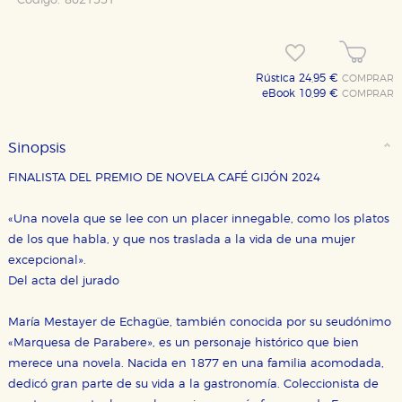
Código:
8021551
Rústica 24,95 €
COMPRAR
eBook 10,99 €
COMPRAR
Sinopsis
FINALISTA DEL PREMIO DE NOVELA CAFÉ GIJÓN 2024
«Una novela que se lee con un placer innegable, como los platos
CONFIGURACIÓN DE COOKIES
de los que habla, y que nos traslada a la vida de una mujer
excepcional».
HABILITAR TODO
RECHAZAR TODO
Del acta del jurado
María Mestayer de Echagüe, también conocida por su seudónimo
Cookies necesarias
«Marquesa de Parabere», es un personaje histórico que bien
Estas cookies son necesarias para que nuestro sitio
merece una novela. Nacida en 1877 en una familia acomodada,
web funcione y no es posible deshabilitarlas desde
dedicó gran parte de su vida a la gastronomía. Coleccionista de
nuestro sistema. Es posible hacerlo desde el
navegador, pero en ese caso es posible que algunas