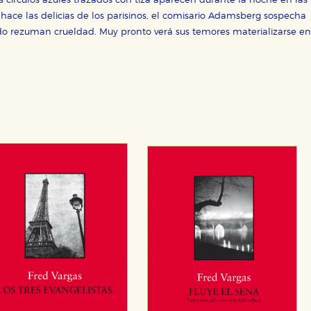
 círculos azules trazados con tiza aparecen durante la noche en las
ace las delicias de los parisinos, el comisario Adamsberg sospecha
nido rezuman crueldad. Muy pronto verá sus temores materializarse en