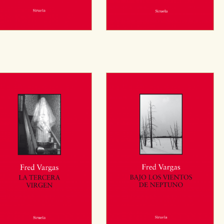
OKIES
HABILITAR T
ra que nuestro sitio web funcione y no es posible deshabilitarlas 
ero en ese caso es posible que algunas áreas de nuestra web deje
ticas
 mejorar su experiencia de navegación y optimizar el funcionamie
ara que no tenga que reconfigurarlos cada vez que nos visita. La i