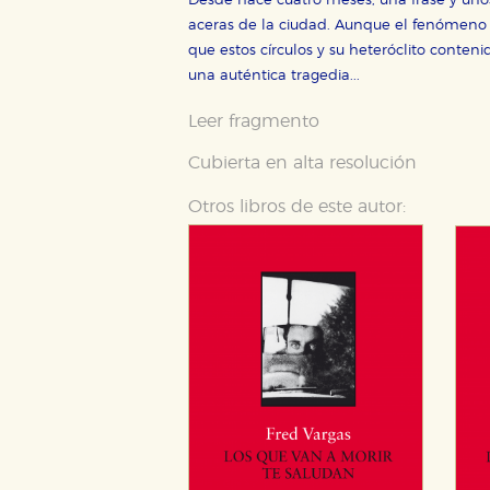
Desde hace cuatro meses, una frase y unos
aceras de la ciudad. Aunque el fenómeno h
que estos círculos y su heteróclito conte
una auténtica tragedia...
Leer fragmento
Cubierta en alta resolución
Otros libros de este autor: