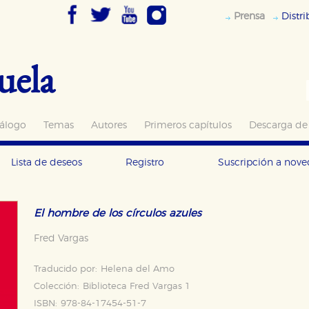
Prensa
Distr
uela
álogo
Temas
Autores
Primeros capítulos
Descarga de
Lista de deseos
Registro
Suscripción a nov
El hombre de los círculos azules
Fred Vargas
Traducido por:
Helena del Amo
Colección:
Biblioteca Fred Vargas 1
ISBN:
978-84-17454-51-7