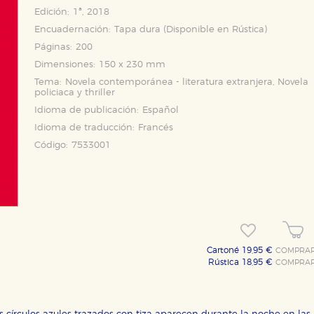
Edición:
1ª, 2018
Encuadernación:
Tapa dura (Disponible en
Rústica
)
Páginas:
200
Dimensiones:
150 x 230 mm
Tema:
Novela contemporánea - literatura extranjera, Novela
policiaca y thriller
Idioma de publicación:
Español
Idioma de traducción:
Francés
Código:
7533001
Cartoné 19,95 €
COMPRA
Rústica 18,95 €
COMPRA