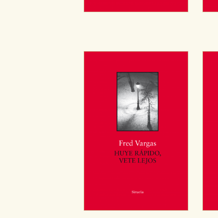
Cookies de publicidad y redes 
Estas cookies son gestionadas p
otros sitios. No almacenan dir
dispositivo de internet.
GUARDAR CONFIGURA
Puede consultar nuestra
política d