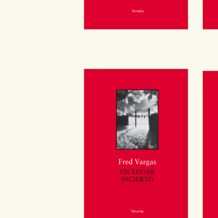
CONFIGURACIÓN DE CO
Cookies necesarias
Estas cookies son necesarias pa
hacerlo desde el navegador, p
Cookies de rendimiento y analí
Estas cookies se utilizan para
configuraciones de servicios p
tanto, es anónima.