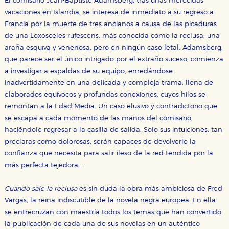
El comisario Jean-Baptiste Adamsberg, tras unas merecidas
vacaciones en Islandia, se interesa de inmediato a su regreso a
Francia por la muerte de tres ancianos a causa de las picaduras
de una Loxosceles rufescens, más conocida como la reclusa: una
araña esquiva y venenosa, pero en ningún caso letal. Adamsberg,
que parece ser el único intrigado por el extraño suceso, comienza
a investigar a espaldas de su equipo, enredándose
inadvertidamente en una delicada y compleja trama, llena de
elaborados equívocos y profundas conexiones, cuyos hilos se
remontan a la Edad Media. Un caso elusivo y contradictorio que
se escapa a cada momento de las manos del comisario,
haciéndole regresar a la casilla de salida. Solo sus intuiciones, tan
preclaras como dolorosas, serán capaces de devolverle la
confianza que necesita para salir ileso de la red tendida por la
más perfecta tejedora...
Cuando sale la reclusa
es sin duda la obra más ambiciosa de Fred
Vargas, la reina indiscutible de la novela negra europea. En ella
se entrecruzan con maestría todos los temas que han convertido
la publicación de cada una de sus novelas en un auténtico