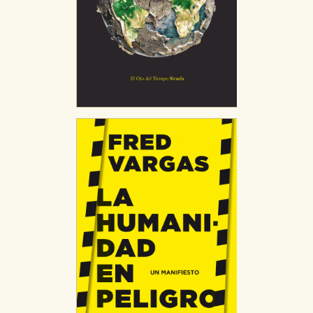
CONFIGURACIÓN DE COOKIES
HABILITAR TODO
RECHAZAR TODO
Cookies necesarias
Estas cookies son necesarias para que nuestro sitio
web funcione y no es posible deshabilitarlas desde
nuestro sistema. Es posible hacerlo desde el
navegador, pero en ese caso es posible que algunas
áreas de nuestra web dejen de funcionar
correctamente.
Cookies de rendimiento y analíticas
Estas cookies se utilizan para mejorar su experiencia
de navegación y optimizar el funcionamiento de
nuestro sitio web. Almacenan configuraciones de
servicios para que no tenga que reconfigurarlos cada
vez que nos visita. La información es agregada y, por lo
tanto, es anónima.
Cookies de publicidad y redes sociales
Estas cookies son gestionadas por nuestros socios
publicitarios y se utilizan para mostrar publicidad
relevante para sus intereses en otros sitios. No