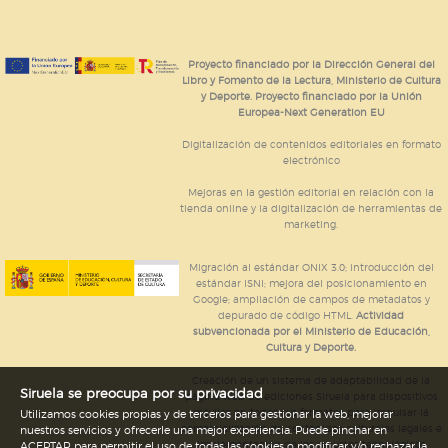
Proyecto financiado por la Dirección General del
Libro y Fomento de la Lectura, Ministerio de Cultura
y Deporte. Proyecto financiado por la Unión
Europea-Next Generation EU
Digitalización de contenidos editoriales en formato
electrónico
Mejoras en la gestión editorial en relación con la
tienda online y la digitalización de herramientas de
marketing.
Migración al estándar ONIX 3.0; introducción del
estándar ISNI; mejora del posicionamiento en
Google; ampliación de campos de metadatos y
depurado de código HTML.
Actividad
subvencionada por el Ministerio de Educación,
Cultura y Deporte.
Creación de un sistema de adaptabilidad de la
Siruela se preocupa por su privacidad
página web de ediciones Siruela para dispositivos
móviles en todos sus formatos para impulsar la
Utilizamos cookies propias y de terceros para gestionar la web, mejorar
comercialización de contenidos culturales legales e
nuestros servicios y ofrecerle una mejor experiencia. Puede pinchar en
implementación de los recursos tecnológicos
ACEPTAR para permitir el uso de todas las cookies o modificar y/o rechazar la