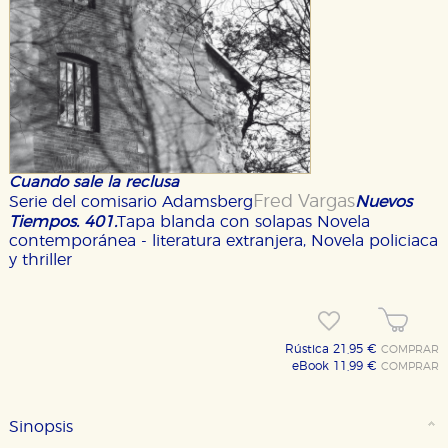
Cuando sale la reclusa
Fred Vargas
Serie del comisario Adamsberg
Nuevos
Tiempos. 401.
Tapa blanda con solapas
Novela
contemporánea - literatura extranjera, Novela policiaca
y thriller
Rústica 21,95 €
COMPRAR
eBook 11,99 €
COMPRAR
Sinopsis