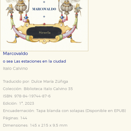
Marcovaldo
o sea Las estaciones en la ciudad
Italo Calvino
Traducido por:
Dulce María Zúñiga
Colección:
Biblioteca Italo Calvino 35
ISBN:
978-84-19744-87-6
Edición:
1ª, 2023
Encuadernación:
Tapa blanda con solapas (Disponible en
EPUB
)
Páginas:
144
Dimensiones:
145 x 215 x 9,5 mm