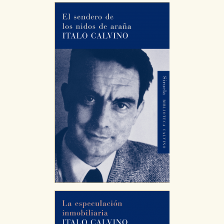
servicios para que no tenga que reconfigurarlos cada
vez que nos visita. La información es agregada y, por lo
tanto, es anónima.
Cookies de publicidad y redes sociales
Estas cookies son gestionadas por nuestros socios
publicitarios y se utilizan para mostrar publicidad
relevante para sus intereses en otros sitios. No
almacenan directamente información personal sino
que se basan en la identificación única de su
navegador y dispositivo de internet.
GUARDAR CONFIGURACIÓN
Puede consultar nuestra
política de cookies