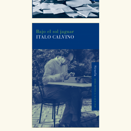
CONFIGURACIÓN DE COOKIES
HABILITAR TODO
RECHAZAR TODO
Cookies necesarias
Estas cookies son necesarias para que nuestro sitio
web funcione y no es posible deshabilitarlas desde
nuestro sistema. Es posible hacerlo desde el
navegador, pero en ese caso es posible que algunas
áreas de nuestra web dejen de funcionar
correctamente.
Cookies de rendimiento y analíticas
Estas cookies se utilizan para mejorar su experiencia
de navegación y optimizar el funcionamiento de
nuestro sitio web. Almacenan configuraciones de