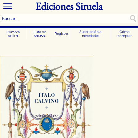
Ediciones Siruela
Suscripción a
Cómo
Compra
Lista de
Registro
online
deseos
novedades
comprar