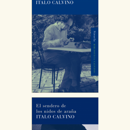
servicios para que no tenga que reconfigurarlos cada
vez que nos visita. La información es agregada y, por lo
tanto, es anónima.
Cookies de publicidad y redes sociales
Estas cookies son gestionadas por nuestros socios
publicitarios y se utilizan para mostrar publicidad
relevante para sus intereses en otros sitios. No
almacenan directamente información personal sino
que se basan en la identificación única de su
navegador y dispositivo de internet.
GUARDAR CONFIGURACIÓN
Puede consultar nuestra
política de cookies