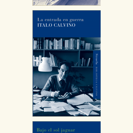
CONFIGURACIÓN DE COOKIES
HABILITAR TODO
RECHAZAR TODO
Cookies necesarias
Estas cookies son necesarias para que nuestro sitio
web funcione y no es posible deshabilitarlas desde
nuestro sistema. Es posible hacerlo desde el
navegador, pero en ese caso es posible que algunas
áreas de nuestra web dejen de funcionar
correctamente.
Cookies de rendimiento y analíticas
Estas cookies se utilizan para mejorar su experiencia
de navegación y optimizar el funcionamiento de
nuestro sitio web. Almacenan configuraciones de