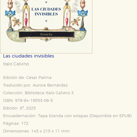
Las ciudades invisibles
Italo Calvino
Edición de:
César Palma
Traducido por:
Aurora Bernárdez
Colección:
Biblioteca Italo Calvino 3
ISBN:
978-84-19553-06-5
Edición:
6ª, 2025
Encuadernación:
Tapa blanda con solapas (Disponible en
EPUB
)
Páginas:
172
Dimensiones:
145 x 215 x 11 mm