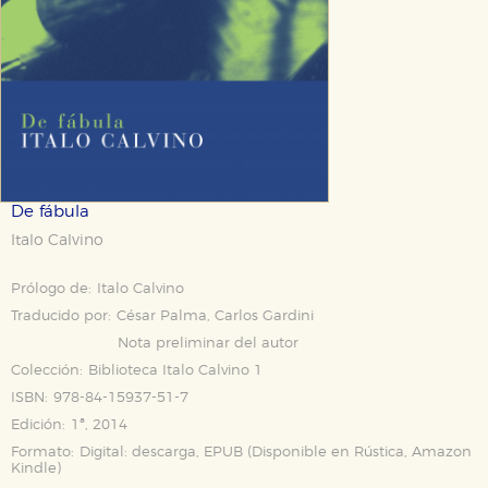
De fábula
Italo Calvino
Prólogo de:
Italo Calvino
Traducido por:
César Palma, Carlos Gardini
Nota preliminar del autor
Colección:
Biblioteca Italo Calvino 1
ISBN:
978-84-15937-51-7
Edición:
1ª, 2014
Formato:
Digital: descarga, EPUB (Disponible en
Rústica
,
Amazon
Kindle
)