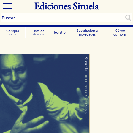
Ediciones Siruela
Suscripción a
Cómo
Compra
Lista de
Registro
online
deseos
novedades
comprar