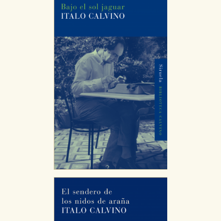
Estas cookies son necesarias para que nuestro sitio web
funcione y no es posible deshabilitarlas desde nuestro
sistema. Es posible hacerlo desde el navegador, pero en
ese caso es posible que algunas áreas de nuestra web
dejen de funcionar correctamente.
Cookies de rendimiento y analíticas
Estas cookies se utilizan para mejorar su experiencia de
navegación y optimizar el funcionamiento de nuestro
sitio web. Almacenan configuraciones de servicios para
que no tenga que reconfigurarlos cada vez que nos
visita. La información es agregada y, por lo tanto, es
anónima.
Cookies de publicidad y redes sociales
Estas cookies son gestionadas por nuestros socios
publicitarios y se utilizan para mostrar publicidad
relevante para sus intereses en otros sitios. No
almacenan directamente información personal sino
que se basan en la identificación única de su navegador
y dispositivo de internet.
GUARDAR CONFIGURACIÓN