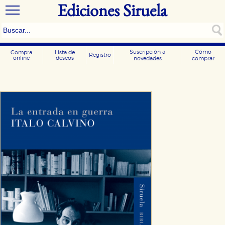
Ediciones Siruela
Suscripción a
Cómo
Compra
Lista de
Registro
online
deseos
novedades
comprar