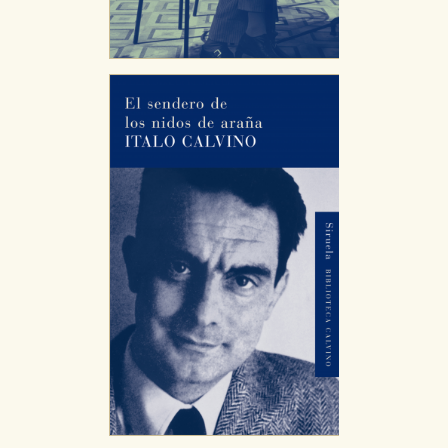
Estas cookies son necesarias para que nuestro sitio web
funcione y no es posible deshabilitarlas desde nuestro
sistema. Es posible hacerlo desde el navegador, pero en
ese caso es posible que algunas áreas de nuestra web
dejen de funcionar correctamente.
Cookies de rendimiento y analíticas
Estas cookies se utilizan para mejorar su experiencia de
navegación y optimizar el funcionamiento de nuestro
sitio web. Almacenan configuraciones de servicios para
que no tenga que reconfigurarlos cada vez que nos
visita. La información es agregada y, por lo tanto, es
anónima.
Cookies de publicidad y redes sociales
Estas cookies son gestionadas por nuestros socios
publicitarios y se utilizan para mostrar publicidad
relevante para sus intereses en otros sitios. No
almacenan directamente información personal sino
que se basan en la identificación única de su navegador
y dispositivo de internet.
GUARDAR CONFIGURACIÓN