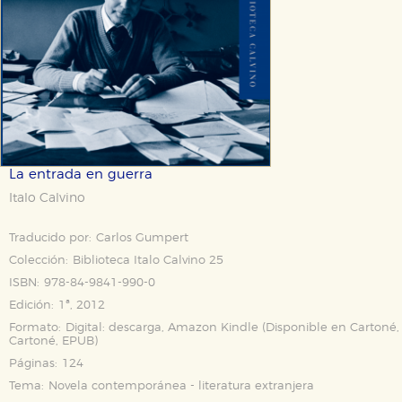
La entrada en guerra
Italo Calvino
Traducido por:
Carlos Gumpert
Colección:
Biblioteca Italo Calvino 25
ISBN:
978-84-9841-990-0
Edición:
1ª, 2012
Formato:
Digital: descarga, Amazon Kindle (Disponible en
Cartoné
,
Cartoné
,
EPUB
)
Páginas:
124
Tema:
Novela contemporánea - literatura extranjera