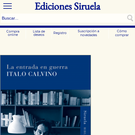
Ediciones Siruela
Suscripción a
Cómo
Compra
Lista de
Registro
online
deseos
novedades
comprar