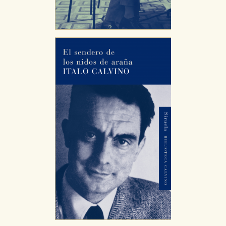
Estas cookies son necesarias para que nuestro sitio web
funcione y no es posible deshabilitarlas desde nuestro
sistema. Es posible hacerlo desde el navegador, pero en
ese caso es posible que algunas áreas de nuestra web
dejen de funcionar correctamente.
Cookies de rendimiento y analíticas
Estas cookies se utilizan para mejorar su experiencia de
navegación y optimizar el funcionamiento de nuestro
sitio web. Almacenan configuraciones de servicios para
que no tenga que reconfigurarlos cada vez que nos
visita. La información es agregada y, por lo tanto, es
anónima.
Cookies de publicidad y redes sociales
Estas cookies son gestionadas por nuestros socios
publicitarios y se utilizan para mostrar publicidad
relevante para sus intereses en otros sitios. No
almacenan directamente información personal sino
que se basan en la identificación única de su navegador
y dispositivo de internet.
GUARDAR CONFIGURACIÓN