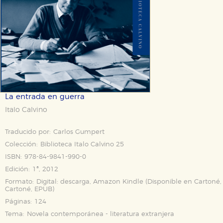
La entrada en guerra
Italo Calvino
Traducido por:
Carlos Gumpert
Colección:
Biblioteca Italo Calvino 25
ISBN:
978-84-9841-990-0
Edición:
1ª, 2012
Formato:
Digital: descarga, Amazon Kindle (Disponible en
Cartoné
,
Cartoné
,
EPUB
)
Páginas:
124
Tema:
Novela contemporánea - literatura extranjera