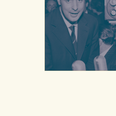
CONFIGURACIÓN DE CO
Cookies necesarias
Estas cookies son necesarias pa
hacerlo desde el navegador, p
Cookies de rendimiento y analí
Estas cookies se utilizan para
configuraciones de servicios p
tanto, es anónima.