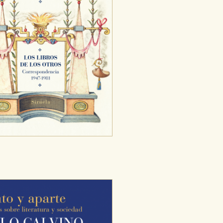
ODO
RECHAZAR TODO
desde nuestro sistema. Es posible
n de funcionar correctamente.
nto de nuestro sitio web. Almacenan
nformación es agregada y, por lo