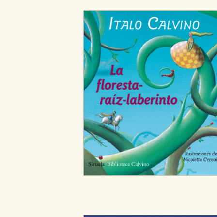
Cookies de publicidad y redes 
Estas cookies son gestionadas p
otros sitios. No almacenan dir
dispositivo de internet.
GUARDAR CONFIGURA
Puede consultar nuestra
política d