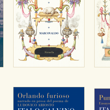
OKIES
HABILITAR T
ra que nuestro sitio web funcione y no es posible deshabilitarlas 
ero en ese caso es posible que algunas áreas de nuestra web deje
ticas
 mejorar su experiencia de navegación y optimizar el funcionamie
ara que no tenga que reconfigurarlos cada vez que nos visita. La i