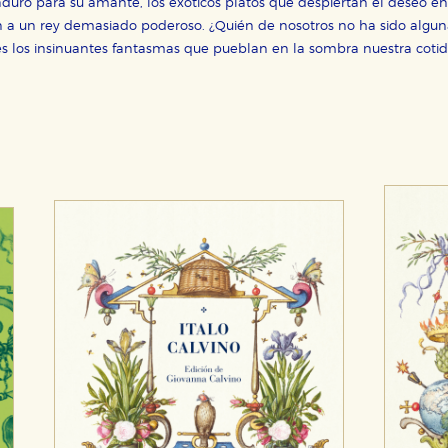
o para su amante, los exóticos platos que despiertan el deseo en e
 a un rey demasiado poderoso. ¿Quién de nosotros no ha sido alguna
s los insinuantes fantasmas que pueblan en la sombra nuestra cotid