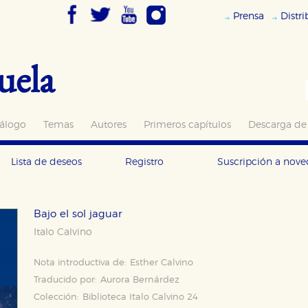
Prensa
Distr
uela
álogo
Temas
Autores
Primeros capítulos
Descarga de
Lista de deseos
Registro
Suscripción a nov
Bajo el sol jaguar
Italo Calvino
Nota introductiva de:
Esther Calvino
Traducido por:
Aurora Bernárdez
Colección:
Biblioteca Italo Calvino 24