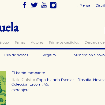
Prensa
Distr
uela
álogo
Temas
Autores
Primeros capítulos
Descarga de
Lista de deseos
Registro
Suscripción a nov
El barón rampante
Italo Calvino
Tapa blanda
Escolar - filosofía, Nov
Colección Escolar. 45.
extranjera