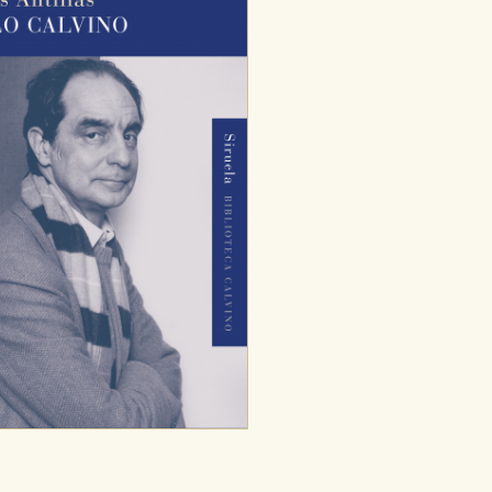
dad relevante para sus intereses en
ación única de su navegador y