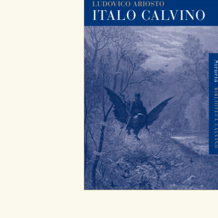
Cookies de publicidad y redes 
Estas cookies son gestionadas p
otros sitios. No almacenan dir
dispositivo de internet.
GUARDAR CONFIGURA
Puede consultar nuestra
política d