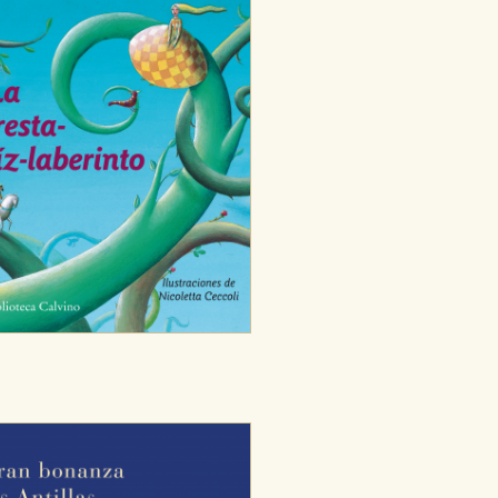
ODO
RECHAZAR TODO
desde nuestro sistema. Es posible
n de funcionar correctamente.
nto de nuestro sitio web. Almacenan
nformación es agregada y, por lo