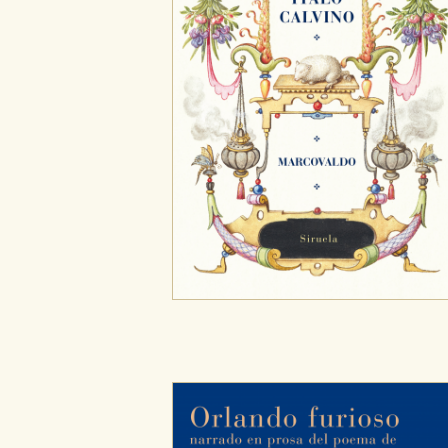
CONFIGURACIÓN DE CO
Cookies necesarias
Estas cookies son necesarias pa
hacerlo desde el navegador, p
Cookies de rendimiento y analí
Estas cookies se utilizan para
configuraciones de servicios p
tanto, es anónima.