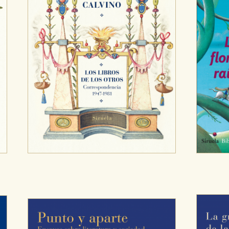
OKIES
HABILITAR T
ra que nuestro sitio web funcione y no es posible deshabilitarlas 
ero en ese caso es posible que algunas áreas de nuestra web deje
ticas
 mejorar su experiencia de navegación y optimizar el funcionamie
ara que no tenga que reconfigurarlos cada vez que nos visita. La i