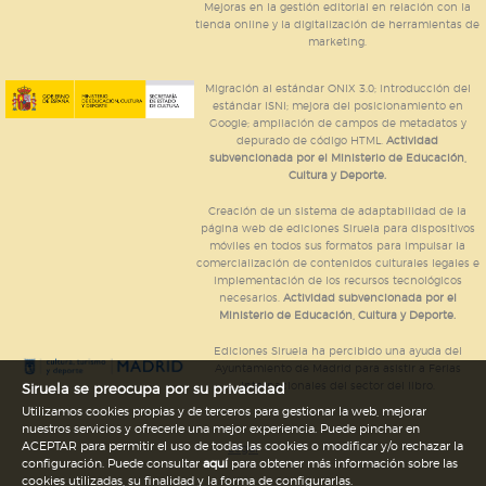
Mejoras en la gestión editorial en relación con la
tienda online y la digitalización de herramientas de
marketing.
Migración al estándar ONIX 3.0; introducción del
estándar ISNI; mejora del posicionamiento en
Google; ampliación de campos de metadatos y
depurado de código HTML.
Actividad
subvencionada por el Ministerio de Educación,
Cultura y Deporte.
Creación de un sistema de adaptabilidad de la
página web de ediciones Siruela para dispositivos
móviles en todos sus formatos para impulsar la
comercialización de contenidos culturales legales e
implementación de los recursos tecnológicos
necesarios.
Actividad subvencionada por el
Ministerio de Educación, Cultura y Deporte.
Ediciones Siruela ha percibido una ayuda del
Ayuntamiento de Madrid para asistir a Ferias
Internacionales del sector del libro.
Siruela se preocupa por su privacidad
Utilizamos cookies propias y de terceros para gestionar la web, mejorar
nuestros servicios y ofrecerle una mejor experiencia. Puede pinchar en
ACEPTAR para permitir el uso de todas las cookies o modificar y/o rechazar la
Legal
configuración. Puede consultar
aquí
para obtener más información sobre las
cookies utilizadas, su finalidad y la forma de configurarlas.