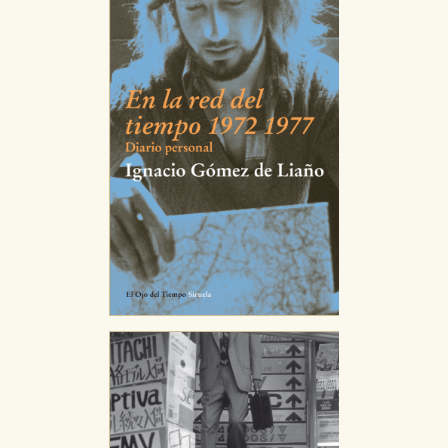
CONFIGURACIÓN DE COOKIES
HABILITAR TODO
RECHAZAR TODO
Cookies necesarias
Estas cookies son necesarias para que nuestro sitio web
funcione y no es posible deshabilitarlas desde nuestro
sistema. Es posible hacerlo desde el navegador, pero en
ese caso es posible que algunas áreas de nuestra web
dejen de funcionar correctamente.
Cookies de rendimiento y analíticas
Estas cookies se utilizan para mejorar su experiencia de
navegación y optimizar el funcionamiento de nuestro
sitio web. Almacenan configuraciones de servicios para
que no tenga que reconfigurarlos cada vez que nos
visita. La información es agregada y, por lo tanto, es
anónima.
Cookies de publicidad y redes sociales
Estas cookies son gestionadas por nuestros socios
publicitarios y se utilizan para mostrar publicidad
relevante para sus intereses en otros sitios. No
almacenan directamente información personal sino
que se basan en la identificación única de su navegador