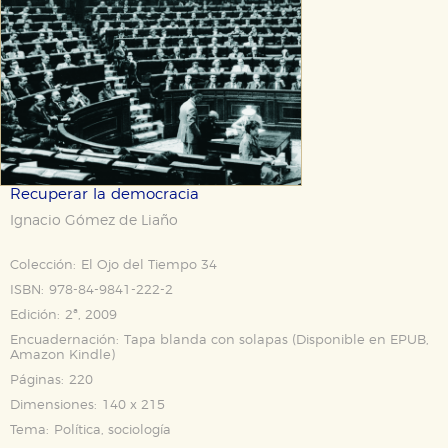
Recuperar la democracia
Ignacio Gómez de Liaño
Colección:
El Ojo del Tiempo 34
ISBN:
978-84-9841-222-2
Edición:
2ª, 2009
Encuadernación:
Tapa blanda con solapas (Disponible en
EPUB
,
Amazon Kindle
)
Páginas:
220
Dimensiones:
140 x 215
Tema:
Política, sociología