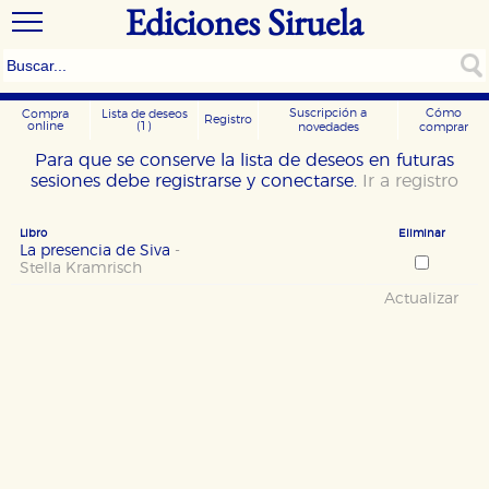
Ediciones Siruela
Suscripción a
Cómo
Compra
Lista de deseos
Registro
online
(1)
novedades
comprar
Para que se conserve la lista de deseos en futuras
sesiones debe registrarse y conectarse.
Ir a registro
Libro
Eliminar
La presencia de Siva
-
Stella Kramrisch
Actualizar
CONFIGURACIÓN DE COOKIES
HABILITAR TODO
RECHAZAR TODO