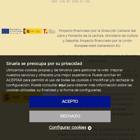
GUARDAR CONFIGURACIÓN
Telf. +34 91 355 57 20
Puede consultar nuestra
política de cookies
Proyecto financiado por la Dirección General del
Libro y Fomento de la Lectura, Ministerio de Cultura
y Deporte. Proyecto financiado por la Unión
Europea-Next Generation EU
Digitalización de contenidos editoriales en formato
electrónico
Siruela se preocupa por su privacidad
Utilizamos cookies propias y de terceros para gestionar la web, mejorar
Mejoras en la gestión editorial en relación con la
nuestros servicios y ofrecerle una mejor experiencia. Puede pinchar en
tienda online y la digitalización de herramientas de
ACEPTAR para permitir el uso de todas las cookies o modificar y/o rechazar la
marketing.
configuración. Puede consultar
aquí
para obtener más información sobre las
cookies utilizadas, su finalidad y la forma de configurarlas.
Migración al estándar ONIX 3.0; introducción del
estándar ISNI; mejora del posicionamiento en
ACEPTO
Google; ampliación de campos de metadatos y
depurado de código HTML.
Actividad
subvencionada por el Ministerio de Educación,
RECHAZO
Cultura y Deporte.
Configurar cookies
Creación de un sistema de adaptabilidad de la
página web de ediciones Siruela para dispositivos
móviles en todos sus formatos para impulsar la