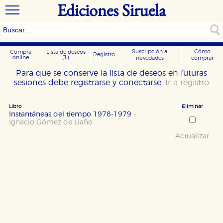
Ediciones Siruela
Suscripción a
Cómo
Compra
Lista de deseos
Registro
online
(1)
novedades
comprar
Para que se conserve la lista de deseos en futuras
sesiones debe registrarse y conectarse.
Ir a registro
Libro
Eliminar
Instantáneas del tiempo 1978-1979
-
Ignacio Gómez de Liaño
Actualizar
CONFIGURACIÓN DE COOKIES
HABILITAR TODO
RECHAZAR TODO