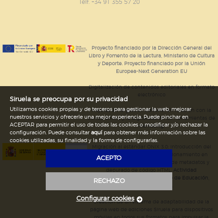
GUARDAR CONFIGURACIÓN
Telf. +34 91 355 57 20
Puede consultar nuestra
política de cookies
Proyecto financiado por la Dirección General del
Libro y Fomento de la Lectura, Ministerio de Cultura
y Deporte. Proyecto financiado por la Unión
Europea-Next Generation EU
Digitalización de contenidos editoriales en formato
electrónico
Siruela se preocupa por su privacidad
Utilizamos cookies propias y de terceros para gestionar la web, mejorar
Mejoras en la gestión editorial en relación con la
nuestros servicios y ofrecerle una mejor experiencia. Puede pinchar en
tienda online y la digitalización de herramientas de
ACEPTAR para permitir el uso de todas las cookies o modificar y/o rechazar la
marketing.
configuración. Puede consultar
aquí
para obtener más información sobre las
cookies utilizadas, su finalidad y la forma de configurarlas.
Migración al estándar ONIX 3.0; introducción del
estándar ISNI; mejora del posicionamiento en
ACEPTO
Google; ampliación de campos de metadatos y
depurado de código HTML.
Actividad
subvencionada por el Ministerio de Educación,
RECHAZO
Cultura y Deporte.
Configurar cookies
Creación de un sistema de adaptabilidad de la
página web de ediciones Siruela para dispositivos
móviles en todos sus formatos para impulsar la