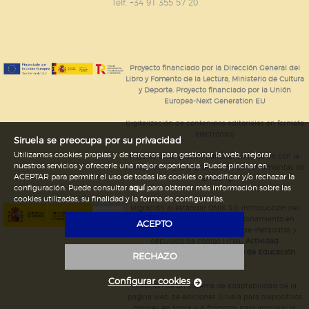
GUARDAR CONFIGURACIÓN
Telf. +34 91 355 57 20
Puede consultar nuestra
política de cookies
Proyecto financiado por la Dirección General del
Libro y Fomento de la Lectura, Ministerio de Cultura
y Deporte. Proyecto financiado por la Unión
Europea-Next Generation EU
Digitalización de contenidos editoriales en formato
electrónico
Siruela se preocupa por su privacidad
Utilizamos cookies propias y de terceros para gestionar la web, mejorar
Mejoras en la gestión editorial en relación con la
nuestros servicios y ofrecerle una mejor experiencia. Puede pinchar en
tienda online y la digitalización de herramientas de
ACEPTAR para permitir el uso de todas las cookies o modificar y/o rechazar la
marketing.
configuración. Puede consultar
aquí
para obtener más información sobre las
cookies utilizadas, su finalidad y la forma de configurarlas.
Migración al estándar ONIX 3.0; introducción del
estándar ISNI; mejora del posicionamiento en
ACEPTO
Google; ampliación de campos de metadatos y
depurado de código HTML.
Actividad
subvencionada por el Ministerio de Educación,
RECHAZO
Cultura y Deporte.
Configurar cookies
Creación de un sistema de adaptabilidad de la
página web de ediciones Siruela para dispositivos
móviles en todos sus formatos para impulsar la