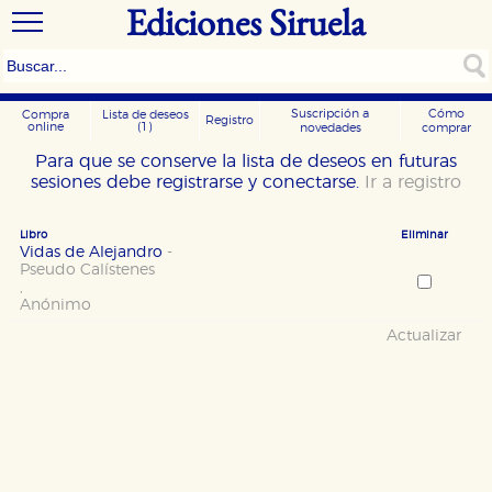
Ediciones Siruela
Suscripción a
Cómo
Compra
Lista de deseos
Registro
online
(1)
novedades
comprar
Para que se conserve la lista de deseos en futuras
sesiones debe registrarse y conectarse.
Ir a registro
Libro
Eliminar
Vidas de Alejandro
-
Pseudo Calístenes
,
Anónimo
Actualizar
CONFIGURACIÓN DE COOKIES
HABILITAR TODO
RECHAZAR TODO