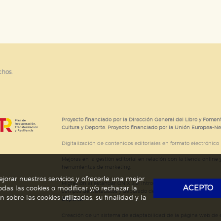
e cookies
chos.
Proyecto financiado por la Dirección General del Libro y Foment
Cultura y Deporte. Proyecto financiado por la Unión Europea-N
Digitalización de contenidos editoriales en formato electrónico
Mejoras en la gestión editorial en relación con la tienda online y
herramientas de marketing.
jorar nuestros servicios y ofrecerle una mejor
Migración al estándar ONIX 3.0; introducción del estándar ISNI
ACEPTO
das las cookies o modificar y/o rechazar la
campos de metadatos y depurado de código HTML.
Actividad s
obre las cookies utilizadas, su finalidad y la
Deporte.
Creación de un sistema de adaptabilidad de la página web de ed