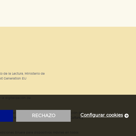
o de la Lectura, Ministerio de
ext Generation EU
 la digitalización de
; mejora del posicionamiento en Google; ampliación de
Configurar cookies
RECHAZO
ubvencionada por el Ministerio de Educación, Cultura y
iciones Siruela para dispositivos móviles en todos