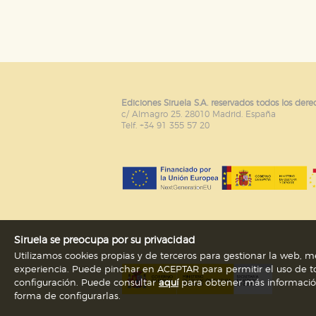
Puede consultar nuestra
política d
Ediciones Siruela S.A. reservados todos los dere
c/ Almagro 25. 28010 Madrid. España
Telf. +34 91 355 57 20
Siruela se preocupa por su privacidad
Utilizamos cookies propias y de terceros para gestionar la web, me
experiencia. Puede pinchar en ACEPTAR para permitir el uso de to
configuración. Puede consultar
aquí
para obtener más información s
forma de configurarlas.