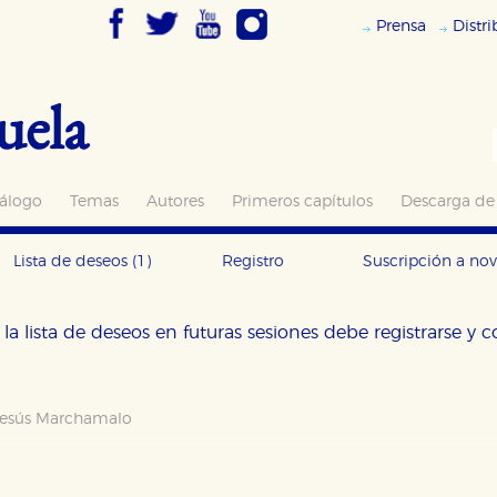
Prensa
Distr
uela
álogo
Temas
Autores
Primeros capítulos
Descarga de
Lista de deseos
(1)
Registro
Suscripción a no
la lista de deseos en futuras sesiones debe registrarse y 
esús Marchamalo
OKIES
HABILITAR T