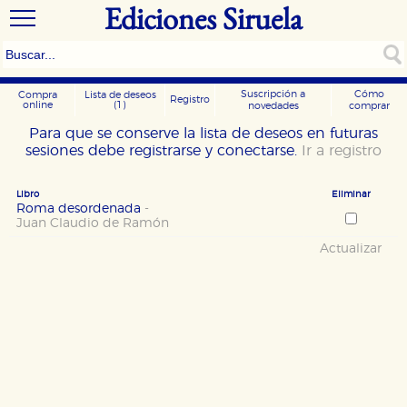
Ediciones Siruela
Suscripción a
Cómo
Compra
Lista de deseos
Registro
online
(1)
novedades
comprar
Para que se conserve la lista de deseos en futuras
sesiones debe registrarse y conectarse.
Ir a registro
Libro
Eliminar
Roma desordenada
-
Juan Claudio de Ramón
Actualizar
CONFIGURACIÓN DE COOKIES
HABILITAR TODO
RECHAZAR TODO