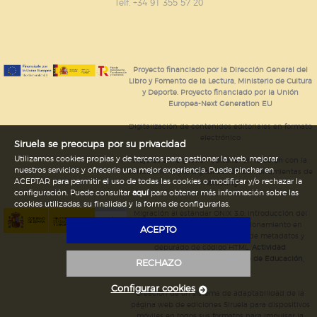
GUARDAR CONFIGURACIÓN
Telf. +34 91 355 57 20
Puede consultar nuestra
política de cookies
Proyecto financiado por la Dirección General del
Libro y Fomento de la Lectura, Ministerio de Cultura
y Deporte. Proyecto financiado por la Unión
Europea-Next Generation EU
Digitalización de contenidos editoriales en formato
electrónico
Siruela se preocupa por su privacidad
Utilizamos cookies propias y de terceros para gestionar la web, mejorar
Mejoras en la gestión editorial en relación con la
nuestros servicios y ofrecerle una mejor experiencia. Puede pinchar en
tienda online y la digitalización de herramientas de
ACEPTAR para permitir el uso de todas las cookies o modificar y/o rechazar la
marketing.
configuración. Puede consultar
aquí
para obtener más información sobre las
cookies utilizadas, su finalidad y la forma de configurarlas.
Migración al estándar ONIX 3.0; introducción del
estándar ISNI; mejora del posicionamiento en
ACEPTO
Google; ampliación de campos de metadatos y
depurado de código HTML.
Actividad
subvencionada por el Ministerio de Educación,
RECHAZO
Cultura y Deporte.
Configurar cookies
Creación de un sistema de adaptabilidad de la
página web de ediciones Siruela para dispositivos
móviles en todos sus formatos para impulsar la