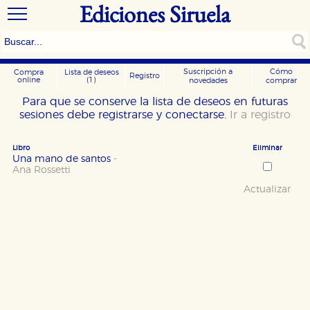
Ediciones Siruela
Suscripción a
Cómo
Compra
Lista de deseos
Registro
online
(1)
novedades
comprar
Para que se conserve la lista de deseos en futuras
sesiones debe registrarse y conectarse.
Ir a registro
Libro
Eliminar
Una mano de santos
-
Ana Rossetti
Actualizar
CONFIGURACIÓN DE COOKIES
HABILITAR TODO
RECHAZAR TODO