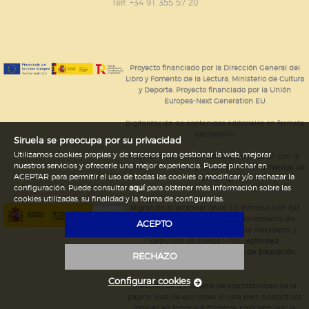
GUARDAR CONFIGURACIÓN
Telf. +34 91 355 57 20
Puede consultar nuestra
política de cookies
Proyecto financiado por la Dirección General del
Libro y Fomento de la Lectura, Ministerio de Cultura
y Deporte. Proyecto financiado por la Unión
Europea-Next Generation EU
Digitalización de contenidos editoriales en formato
electrónico
Siruela se preocupa por su privacidad
Utilizamos cookies propias y de terceros para gestionar la web, mejorar
Mejoras en la gestión editorial en relación con la
nuestros servicios y ofrecerle una mejor experiencia. Puede pinchar en
tienda online y la digitalización de herramientas de
ACEPTAR para permitir el uso de todas las cookies o modificar y/o rechazar la
marketing.
configuración. Puede consultar
aquí
para obtener más información sobre las
cookies utilizadas, su finalidad y la forma de configurarlas.
Migración al estándar ONIX 3.0; introducción del
estándar ISNI; mejora del posicionamiento en
ACEPTO
Google; ampliación de campos de metadatos y
depurado de código HTML.
Actividad
subvencionada por el Ministerio de Educación,
RECHAZO
Cultura y Deporte.
Configurar cookies
Creación de un sistema de adaptabilidad de la
página web de ediciones Siruela para dispositivos
móviles en todos sus formatos para impulsar la