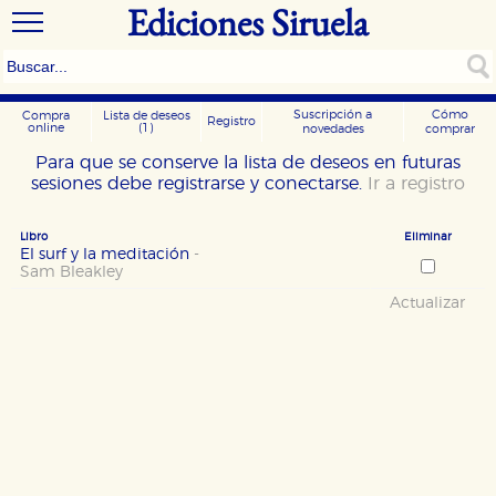
Ediciones Siruela
Suscripción a
Cómo
Compra
Lista de deseos
Registro
online
(1)
novedades
comprar
Para que se conserve la lista de deseos en futuras
sesiones debe registrarse y conectarse.
Ir a registro
Libro
Eliminar
El surf y la meditación
-
Sam Bleakley
Actualizar
CONFIGURACIÓN DE COOKIES
HABILITAR TODO
RECHAZAR TODO