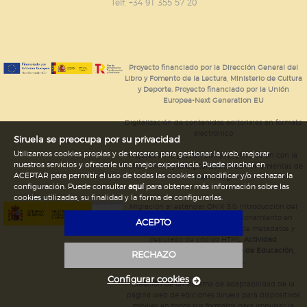
GUARDAR CONFIGURACIÓN
Telf. +34 91 355 57 20
Puede consultar nuestra
política de cookies
Proyecto financiado por la Dirección General del
Libro y Fomento de la Lectura, Ministerio de Cultura
y Deporte. Proyecto financiado por la Unión
Europea-Next Generation EU
Digitalización de contenidos editoriales en formato
electrónico
Siruela se preocupa por su privacidad
Utilizamos cookies propias y de terceros para gestionar la web, mejorar
Mejoras en la gestión editorial en relación con la
nuestros servicios y ofrecerle una mejor experiencia. Puede pinchar en
tienda online y la digitalización de herramientas de
ACEPTAR para permitir el uso de todas las cookies o modificar y/o rechazar la
marketing.
configuración. Puede consultar
aquí
para obtener más información sobre las
cookies utilizadas, su finalidad y la forma de configurarlas.
Migración al estándar ONIX 3.0; introducción del
estándar ISNI; mejora del posicionamiento en
ACEPTO
Google; ampliación de campos de metadatos y
depurado de código HTML.
Actividad
subvencionada por el Ministerio de Educación,
RECHAZO
Cultura y Deporte.
Configurar cookies
Creación de un sistema de adaptabilidad de la
página web de ediciones Siruela para dispositivos
móviles en todos sus formatos para impulsar la