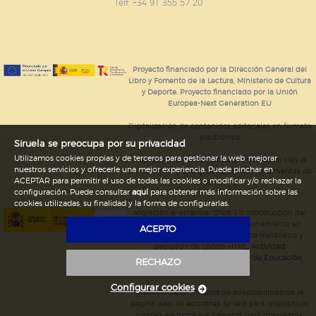
GUARDAR CONFIGURACIÓN
Telf. +34 91 355 57 20
Puede consultar nuestra
política de cookies
Proyecto financiado por la Dirección General del
Libro y Fomento de la Lectura, Ministerio de Cultura
y Deporte. Proyecto financiado por la Unión
Europea-Next Generation EU
Digitalización de contenidos editoriales en formato
electrónico
Siruela se preocupa por su privacidad
Utilizamos cookies propias y de terceros para gestionar la web, mejorar
Mejoras en la gestión editorial en relación con la
nuestros servicios y ofrecerle una mejor experiencia. Puede pinchar en
tienda online y la digitalización de herramientas de
ACEPTAR para permitir el uso de todas las cookies o modificar y/o rechazar la
marketing.
configuración. Puede consultar
aquí
para obtener más información sobre las
cookies utilizadas, su finalidad y la forma de configurarlas.
Migración al estándar ONIX 3.0; introducción del
estándar ISNI; mejora del posicionamiento en
ACEPTO
Google; ampliación de campos de metadatos y
depurado de código HTML.
Actividad
subvencionada por el Ministerio de Educación,
RECHAZO
Cultura y Deporte.
Configurar cookies
Creación de un sistema de adaptabilidad de la
página web de ediciones Siruela para dispositivos
móviles en todos sus formatos para impulsar la