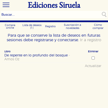
Ediciones Siruela
Suscripción a
Cómo
Compra
Lista de deseos
Registro
online
(1)
novedades
comprar
Para que se conserve la lista de deseos en futuras
sesiones debe registrarse y conectarse.
Ir a registro
Libro
Eliminar
De repente en lo profundo del bosque
-
Amos Oz
Actualizar
CONFIGURACIÓN DE COOKIES
HABILITAR TODO
RECHAZAR TODO