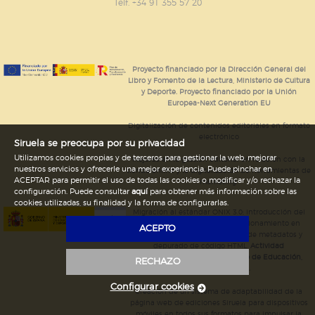
GUARDAR CONFIGURACIÓN
Telf. +34 91 355 57 20
Puede consultar nuestra
política de cookies
Proyecto financiado por la Dirección General del
Libro y Fomento de la Lectura, Ministerio de Cultura
y Deporte. Proyecto financiado por la Unión
Europea-Next Generation EU
Digitalización de contenidos editoriales en formato
electrónico
Siruela se preocupa por su privacidad
Utilizamos cookies propias y de terceros para gestionar la web, mejorar
Mejoras en la gestión editorial en relación con la
nuestros servicios y ofrecerle una mejor experiencia. Puede pinchar en
tienda online y la digitalización de herramientas de
ACEPTAR para permitir el uso de todas las cookies o modificar y/o rechazar la
marketing.
configuración. Puede consultar
aquí
para obtener más información sobre las
cookies utilizadas, su finalidad y la forma de configurarlas.
Migración al estándar ONIX 3.0; introducción del
estándar ISNI; mejora del posicionamiento en
ACEPTO
Google; ampliación de campos de metadatos y
depurado de código HTML.
Actividad
subvencionada por el Ministerio de Educación,
RECHAZO
Cultura y Deporte.
Configurar cookies
Creación de un sistema de adaptabilidad de la
página web de ediciones Siruela para dispositivos
móviles en todos sus formatos para impulsar la