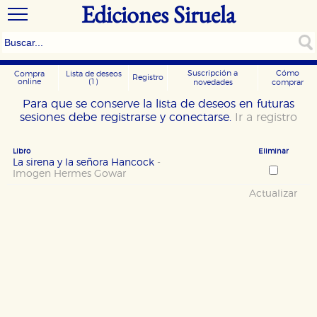
Ediciones Siruela
Suscripción a
Cómo
Compra
Lista de deseos
Registro
online
(1)
novedades
comprar
Para que se conserve la lista de deseos en futuras
sesiones debe registrarse y conectarse.
Ir a registro
Libro
Eliminar
La sirena y la señora Hancock
-
Imogen Hermes Gowar
Actualizar
CONFIGURACIÓN DE COOKIES
HABILITAR TODO
RECHAZAR TODO