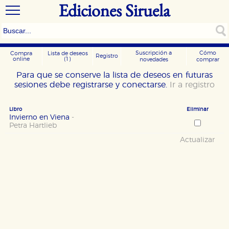
Ediciones Siruela
Suscripción a
Cómo
Compra
Lista de deseos
Registro
online
(1)
novedades
comprar
Para que se conserve la lista de deseos en futuras
sesiones debe registrarse y conectarse.
Ir a registro
Libro
Eliminar
Invierno en Viena
-
Petra Hartlieb
Actualizar
CONFIGURACIÓN DE COOKIES
HABILITAR TODO
RECHAZAR TODO