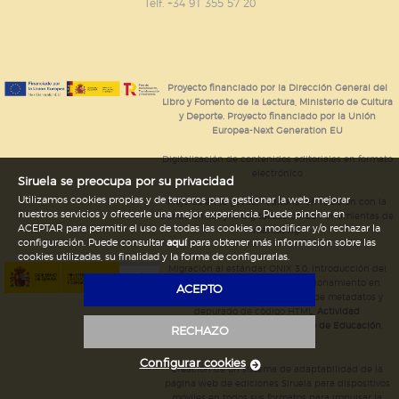
GUARDAR CONFIGURACIÓN
Telf. +34 91 355 57 20
Puede consultar nuestra
política de cookies
Proyecto financiado por la Dirección General del
Libro y Fomento de la Lectura, Ministerio de Cultura
y Deporte. Proyecto financiado por la Unión
Europea-Next Generation EU
Digitalización de contenidos editoriales en formato
electrónico
Siruela se preocupa por su privacidad
Utilizamos cookies propias y de terceros para gestionar la web, mejorar
Mejoras en la gestión editorial en relación con la
nuestros servicios y ofrecerle una mejor experiencia. Puede pinchar en
tienda online y la digitalización de herramientas de
ACEPTAR para permitir el uso de todas las cookies o modificar y/o rechazar la
marketing.
configuración. Puede consultar
aquí
para obtener más información sobre las
cookies utilizadas, su finalidad y la forma de configurarlas.
Migración al estándar ONIX 3.0; introducción del
estándar ISNI; mejora del posicionamiento en
ACEPTO
Google; ampliación de campos de metadatos y
depurado de código HTML.
Actividad
subvencionada por el Ministerio de Educación,
RECHAZO
Cultura y Deporte.
Configurar cookies
Creación de un sistema de adaptabilidad de la
página web de ediciones Siruela para dispositivos
móviles en todos sus formatos para impulsar la