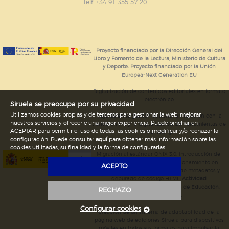
GUARDAR CONFIGURACIÓN
Telf. +34 91 355 57 20
Puede consultar nuestra
política de cookies
Proyecto financiado por la Dirección General del
Libro y Fomento de la Lectura, Ministerio de Cultura
y Deporte. Proyecto financiado por la Unión
Europea-Next Generation EU
Digitalización de contenidos editoriales en formato
electrónico
Siruela se preocupa por su privacidad
Utilizamos cookies propias y de terceros para gestionar la web, mejorar
Mejoras en la gestión editorial en relación con la
nuestros servicios y ofrecerle una mejor experiencia. Puede pinchar en
tienda online y la digitalización de herramientas de
ACEPTAR para permitir el uso de todas las cookies o modificar y/o rechazar la
marketing.
configuración. Puede consultar
aquí
para obtener más información sobre las
cookies utilizadas, su finalidad y la forma de configurarlas.
Migración al estándar ONIX 3.0; introducción del
estándar ISNI; mejora del posicionamiento en
ACEPTO
Google; ampliación de campos de metadatos y
depurado de código HTML.
Actividad
subvencionada por el Ministerio de Educación,
RECHAZO
Cultura y Deporte.
Configurar cookies
Creación de un sistema de adaptabilidad de la
página web de ediciones Siruela para dispositivos
móviles en todos sus formatos para impulsar la