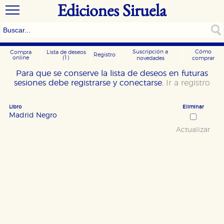
Ediciones Siruela
Suscripción a
Cómo
Compra
Lista de deseos
Registro
online
(1)
novedades
comprar
Para que se conserve la lista de deseos en futuras
sesiones debe registrarse y conectarse.
Ir a registro
Libro
Eliminar
Madrid Negro
Actualizar
CONFIGURACIÓN DE COOKIES
HABILITAR TODO
RECHAZAR TODO