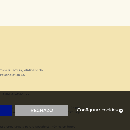
o de la Lectura, Ministerio de
ext Generation EU
 la digitalización de
; mejora del posicionamiento en Google; ampliación de
Configurar cookies
RECHAZO
ubvencionada por el Ministerio de Educación, Cultura y
iciones Siruela para dispositivos móviles en todos