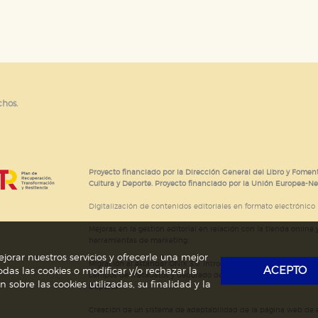
e cookies
chos.
Proyecto financiado por la Dirección General del Libro y Foment
Cultura y Deporte. Proyecto financiado por la Unión Europea-N
Digitalización de contenidos editoriales en formato electrónico
Mejoras en la gestión editorial en relación con la tienda online y
herramientas de marketing.
jorar nuestros servicios y ofrecerle una mejor
Migración al estándar ONIX 3.0; introducción del estándar ISNI
ACEPTO
das las cookies o modificar y/o rechazar la
campos de metadatos y depurado de código HTML.
Actividad s
obre las cookies utilizadas, su finalidad y la
Deporte.
Creación de un sistema de adaptabilidad de la página web de ed