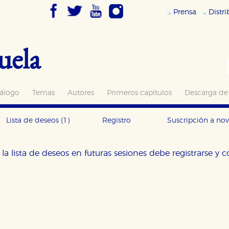
Prensa
Distr
uela
álogo
Temas
Autores
Primeros capítulos
Descarga de
Lista de deseos
(1)
Registro
Suscripción a no
la lista de deseos en futuras sesiones debe registrarse y 
OKIES
HABILITAR T