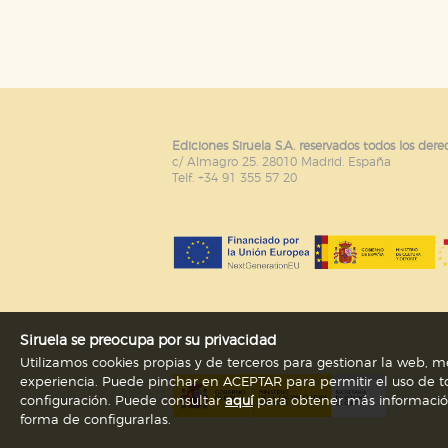
Puede consultar nuestra
política d
Ediciones Siruela S.A. reservados todos los dere
c/ Almagro 25. 28010 Madrid. España
Telf. +34 91 355 57 20
Siruela se preocupa por su privacidad
Utilizamos cookies propias y de terceros para gestionar la web, me
experiencia. Puede pinchar en ACEPTAR para permitir el uso de to
configuración. Puede consultar
aquí
para obtener más información s
forma de configurarlas.