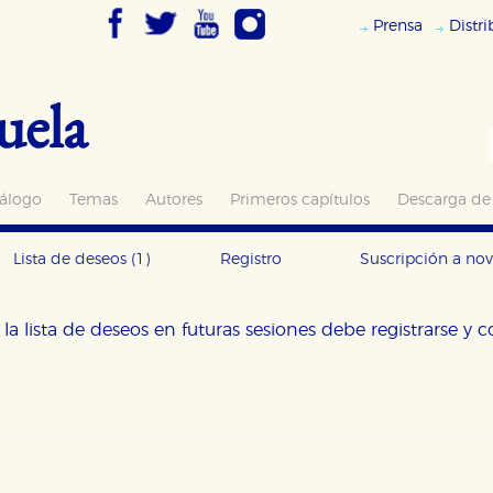
Prensa
Distr
uela
álogo
Temas
Autores
Primeros capítulos
Descarga de
Lista de deseos
(1)
Registro
Suscripción a no
la lista de deseos en futuras sesiones debe registrarse y 
OKIES
HABILITAR T