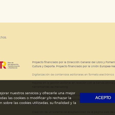
e cookies
chos.
Proyecto financiado por la Dirección General del Libro y Foment
Cultura y Deporte. Proyecto financiado por la Unión Europea-N
Digitalización de contenidos editoriales en formato electrónico
Mejoras en la gestión editorial en relación con la tienda online y
herramientas de marketing.
jorar nuestros servicios y ofrecerle una mejor
Migración al estándar ONIX 3.0; introducción del estándar ISNI
ACEPTO
das las cookies o modificar y/o rechazar la
campos de metadatos y depurado de código HTML.
Actividad s
obre las cookies utilizadas, su finalidad y la
Deporte.
Creación de un sistema de adaptabilidad de la página web de ed