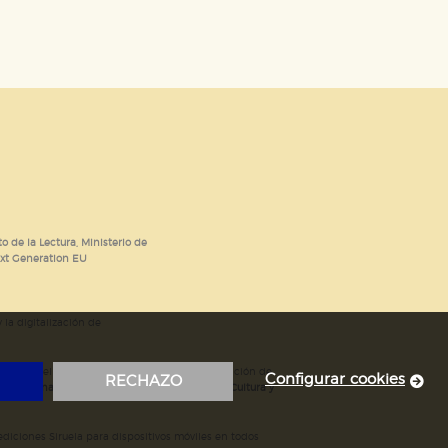
o de la Lectura, Ministerio de
ext Generation EU
 la digitalización de
; mejora del posicionamiento en Google; ampliación de
Configurar cookies
RECHAZO
ubvencionada por el Ministerio de Educación, Cultura y
iciones Siruela para dispositivos móviles en todos