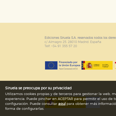
Puede consultar nuestra
política d
Ediciones Siruela S.A. reservados todos los dere
c/ Almagro 25. 28010 Madrid. España
Telf. +34 91 355 57 20
Siruela se preocupa por su privacidad
Utilizamos cookies propias y de terceros para gestionar la web, me
experiencia. Puede pinchar en ACEPTAR para permitir el uso de to
configuración. Puede consultar
aquí
para obtener más información s
forma de configurarlas.