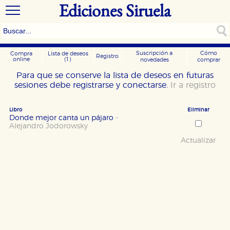
Ediciones Siruela
Suscripción a
Cómo
Compra
Lista de deseos
Registro
online
(1)
novedades
comprar
Para que se conserve la lista de deseos en futuras
sesiones debe registrarse y conectarse.
Ir a registro
Libro
Eliminar
Donde mejor canta un pájaro
-
Alejandro Jodorowsky
Actualizar
CONFIGURACIÓN DE COOKIES
HABILITAR TODO
RECHAZAR TODO