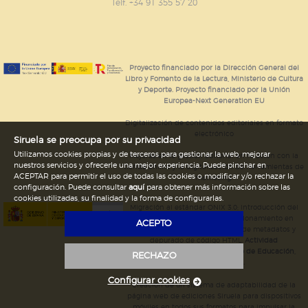
GUARDAR CONFIGURACIÓN
Telf. +34 91 355 57 20
Puede consultar nuestra
política de cookies
Proyecto financiado por la Dirección General del
Libro y Fomento de la Lectura, Ministerio de Cultura
y Deporte. Proyecto financiado por la Unión
Europea-Next Generation EU
Digitalización de contenidos editoriales en formato
electrónico
Siruela se preocupa por su privacidad
Utilizamos cookies propias y de terceros para gestionar la web, mejorar
Mejoras en la gestión editorial en relación con la
nuestros servicios y ofrecerle una mejor experiencia. Puede pinchar en
tienda online y la digitalización de herramientas de
ACEPTAR para permitir el uso de todas las cookies o modificar y/o rechazar la
marketing.
configuración. Puede consultar
aquí
para obtener más información sobre las
cookies utilizadas, su finalidad y la forma de configurarlas.
Migración al estándar ONIX 3.0; introducción del
estándar ISNI; mejora del posicionamiento en
ACEPTO
Google; ampliación de campos de metadatos y
depurado de código HTML.
Actividad
subvencionada por el Ministerio de Educación,
RECHAZO
Cultura y Deporte.
Configurar cookies
Creación de un sistema de adaptabilidad de la
página web de ediciones Siruela para dispositivos
móviles en todos sus formatos para impulsar la