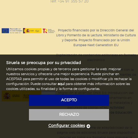
GUARDAR CONFIGURACIÓN
Telf. +34 91 355 57 20
Puede consultar nuestra
política de cookies
Proyecto financiado por la Dirección General del
Libro y Fomento de la Lectura, Ministerio de Cultura
y Deporte. Proyecto financiado por la Unión
Europea-Next Generation EU
Digitalización de contenidos editoriales en formato
electrónico
Siruela se preocupa por su privacidad
Utilizamos cookies propias y de terceros para gestionar la web, mejorar
Mejoras en la gestión editorial en relación con la
nuestros servicios y ofrecerle una mejor experiencia. Puede pinchar en
tienda online y la digitalización de herramientas de
ACEPTAR para permitir el uso de todas las cookies o modificar y/o rechazar la
marketing.
configuración. Puede consultar
aquí
para obtener más información sobre las
cookies utilizadas, su finalidad y la forma de configurarlas.
Migración al estándar ONIX 3.0; introducción del
estándar ISNI; mejora del posicionamiento en
ACEPTO
Google; ampliación de campos de metadatos y
depurado de código HTML.
Actividad
subvencionada por el Ministerio de Educación,
RECHAZO
Cultura y Deporte.
Configurar cookies
Creación de un sistema de adaptabilidad de la
página web de ediciones Siruela para dispositivos
móviles en todos sus formatos para impulsar la