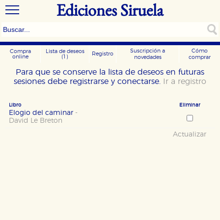
Ediciones Siruela
Suscripción a
Cómo
Compra
Lista de deseos
Registro
online
(1)
novedades
comprar
Para que se conserve la lista de deseos en futuras
sesiones debe registrarse y conectarse.
Ir a registro
Libro
Eliminar
Elogio del caminar
-
David Le Breton
Actualizar
CONFIGURACIÓN DE COOKIES
HABILITAR TODO
RECHAZAR TODO