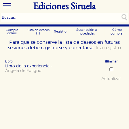
Ediciones Siruela
Suscripción a
Cómo
Compra
Lista de deseos
Registro
online
(1)
novedades
comprar
Para que se conserve la lista de deseos en futuras
sesiones debe registrarse y conectarse.
Ir a registro
Libro
Eliminar
Libro de la experiencia
-
Ángela de Foligno
Actualizar
CONFIGURACIÓN DE COOKIES
HABILITAR TODO
RECHAZAR TODO