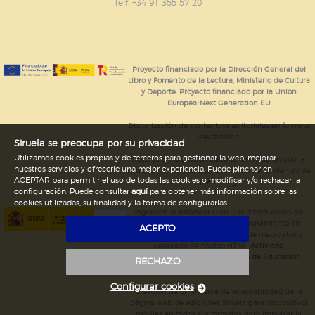
GUARDAR CONFIGURACIÓN
Telf. +34 91 355 57 20
Puede consultar nuestra
política de cookies
Proyecto financiado por la Dirección General del
Libro y Fomento de la Lectura, Ministerio de Cultura
y Deporte. Proyecto financiado por la Unión
Europea-Next Generation EU
Digitalización de contenidos editoriales en formato
electrónico
Siruela se preocupa por su privacidad
Utilizamos cookies propias y de terceros para gestionar la web, mejorar
Mejoras en la gestión editorial en relación con la
nuestros servicios y ofrecerle una mejor experiencia. Puede pinchar en
tienda online y la digitalización de herramientas de
ACEPTAR para permitir el uso de todas las cookies o modificar y/o rechazar la
marketing.
configuración. Puede consultar
aquí
para obtener más información sobre las
cookies utilizadas, su finalidad y la forma de configurarlas.
Migración al estándar ONIX 3.0; introducción del
estándar ISNI; mejora del posicionamiento en
ACEPTO
Google; ampliación de campos de metadatos y
depurado de código HTML.
Actividad
subvencionada por el Ministerio de Educación,
RECHAZO
Cultura y Deporte.
Configurar cookies
Creación de un sistema de adaptabilidad de la
página web de ediciones Siruela para dispositivos
móviles en todos sus formatos para impulsar la