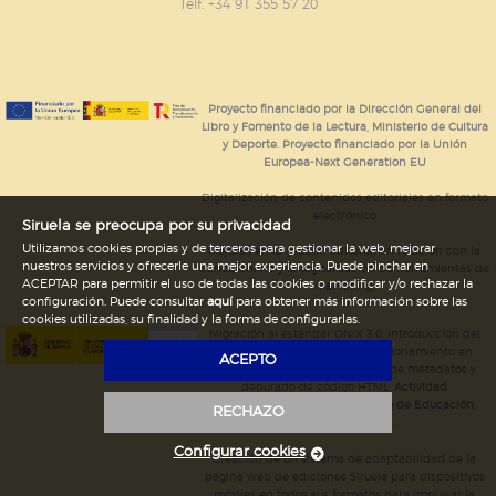
GUARDAR CONFIGURACIÓN
Telf. +34 91 355 57 20
Puede consultar nuestra
política de cookies
Proyecto financiado por la Dirección General del
Libro y Fomento de la Lectura, Ministerio de Cultura
y Deporte. Proyecto financiado por la Unión
Europea-Next Generation EU
Digitalización de contenidos editoriales en formato
electrónico
Siruela se preocupa por su privacidad
Utilizamos cookies propias y de terceros para gestionar la web, mejorar
Mejoras en la gestión editorial en relación con la
nuestros servicios y ofrecerle una mejor experiencia. Puede pinchar en
tienda online y la digitalización de herramientas de
ACEPTAR para permitir el uso de todas las cookies o modificar y/o rechazar la
marketing.
configuración. Puede consultar
aquí
para obtener más información sobre las
cookies utilizadas, su finalidad y la forma de configurarlas.
Migración al estándar ONIX 3.0; introducción del
estándar ISNI; mejora del posicionamiento en
ACEPTO
Google; ampliación de campos de metadatos y
depurado de código HTML.
Actividad
subvencionada por el Ministerio de Educación,
RECHAZO
Cultura y Deporte.
Configurar cookies
Creación de un sistema de adaptabilidad de la
página web de ediciones Siruela para dispositivos
móviles en todos sus formatos para impulsar la