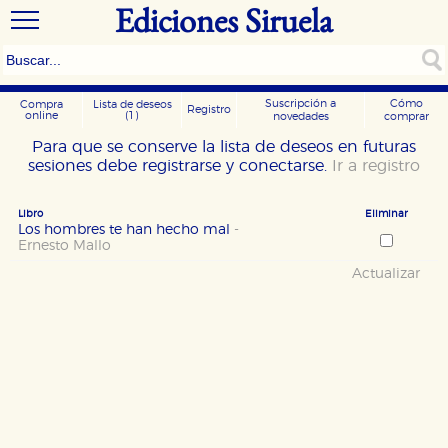
Ediciones Siruela
Suscripción a
Cómo
Compra
Lista de deseos
Registro
online
(1)
novedades
comprar
Para que se conserve la lista de deseos en futuras
sesiones debe registrarse y conectarse.
Ir a registro
Libro
Eliminar
Los hombres te han hecho mal
-
Ernesto Mallo
Actualizar
CONFIGURACIÓN DE COOKIES
HABILITAR TODO
RECHAZAR TODO