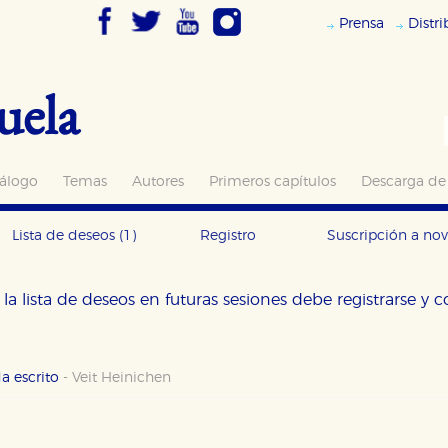
Prensa
Distr
uela
álogo
Temas
Autores
Primeros capítulos
Descarga de
Lista de deseos
(1)
Registro
Suscripción a no
la lista de deseos en futuras sesiones debe registrarse y 
a escrito
-
Veit Heinichen
OKIES
HABILITAR T