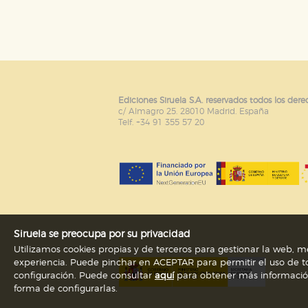
Puede consultar nuestra
política d
Ediciones Siruela S.A. reservados todos los dere
c/ Almagro 25. 28010 Madrid. España
Telf. +34 91 355 57 20
Siruela se preocupa por su privacidad
Utilizamos cookies propias y de terceros para gestionar la web, me
experiencia. Puede pinchar en ACEPTAR para permitir el uso de to
configuración. Puede consultar
aquí
para obtener más información s
forma de configurarlas.