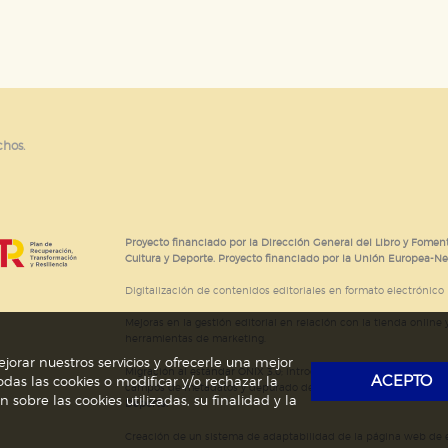
e cookies
chos.
Proyecto financiado por la Dirección General del Libro y Foment
Cultura y Deporte. Proyecto financiado por la Unión Europea-N
Digitalización de contenidos editoriales en formato electrónico
Mejoras en la gestión editorial en relación con la tienda online y
herramientas de marketing.
jorar nuestros servicios y ofrecerle una mejor
Migración al estándar ONIX 3.0; introducción del estándar ISNI
ACEPTO
das las cookies o modificar y/o rechazar la
campos de metadatos y depurado de código HTML.
Actividad s
obre las cookies utilizadas, su finalidad y la
Deporte.
Creación de un sistema de adaptabilidad de la página web de ed