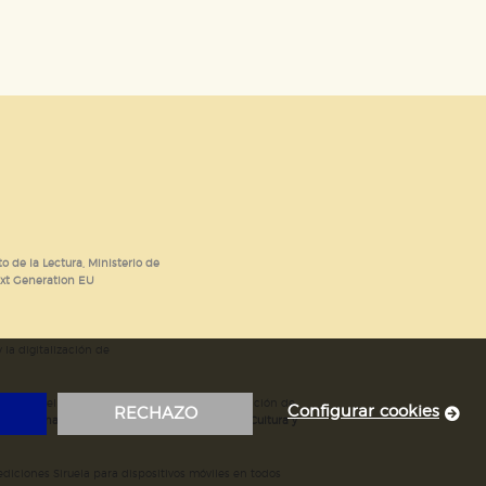
o de la Lectura, Ministerio de
ext Generation EU
 la digitalización de
; mejora del posicionamiento en Google; ampliación de
Configurar cookies
RECHAZO
ubvencionada por el Ministerio de Educación, Cultura y
iciones Siruela para dispositivos móviles en todos