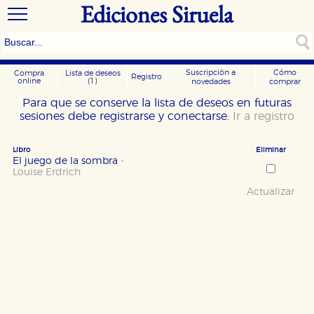
Ediciones Siruela
Suscripción a
Cómo
Compra
Lista de deseos
Registro
online
(1)
novedades
comprar
Para que se conserve la lista de deseos en futuras
sesiones debe registrarse y conectarse.
Ir a registro
Libro
Eliminar
El juego de la sombra
-
Louise Erdrich
Actualizar
CONFIGURACIÓN DE COOKIES
HABILITAR TODO
RECHAZAR TODO