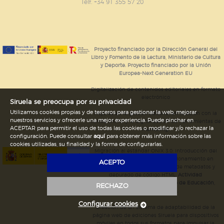
GUARDAR CONFIGURACIÓN
Telf. +34 91 355 57 20
Puede consultar nuestra
política de cookies
Proyecto financiado por la Dirección General del
Libro y Fomento de la Lectura, Ministerio de Cultura
y Deporte. Proyecto financiado por la Unión
Europea-Next Generation EU
Digitalización de contenidos editoriales en formato
electrónico
Siruela se preocupa por su privacidad
Utilizamos cookies propias y de terceros para gestionar la web, mejorar
Mejoras en la gestión editorial en relación con la
nuestros servicios y ofrecerle una mejor experiencia. Puede pinchar en
tienda online y la digitalización de herramientas de
ACEPTAR para permitir el uso de todas las cookies o modificar y/o rechazar la
marketing.
configuración. Puede consultar
aquí
para obtener más información sobre las
cookies utilizadas, su finalidad y la forma de configurarlas.
Migración al estándar ONIX 3.0; introducción del
estándar ISNI; mejora del posicionamiento en
ACEPTO
Google; ampliación de campos de metadatos y
depurado de código HTML.
Actividad
subvencionada por el Ministerio de Educación,
RECHAZO
Cultura y Deporte.
Configurar cookies
Creación de un sistema de adaptabilidad de la
página web de ediciones Siruela para dispositivos
móviles en todos sus formatos para impulsar la