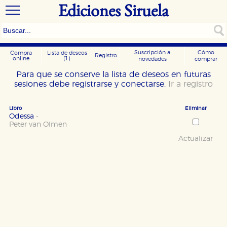
Ediciones Siruela
Suscripción a
Cómo
Compra
Lista de deseos
Registro
online
(1)
novedades
comprar
Para que se conserve la lista de deseos en futuras
sesiones debe registrarse y conectarse.
Ir a registro
Libro
Eliminar
Odessa
-
Peter van Olmen
Actualizar
CONFIGURACIÓN DE COOKIES
HABILITAR TODO
RECHAZAR TODO