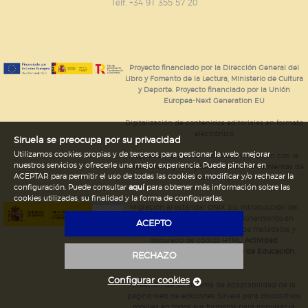
GUARDAR CONFIGURACIÓN
Telf. +34 91 355 57 20
Puede consultar nuestra
política de cookies
Proyecto financiado por la Dirección General del
Libro y Fomento de la Lectura, Ministerio de Cultura
y Deporte. Proyecto financiado por la Unión
Europea-Next Generation EU
Digitalización de contenidos editoriales en formato
electrónico
Siruela se preocupa por su privacidad
Utilizamos cookies propias y de terceros para gestionar la web, mejorar
Mejoras en la gestión editorial en relación con la
nuestros servicios y ofrecerle una mejor experiencia. Puede pinchar en
tienda online y la digitalización de herramientas de
ACEPTAR para permitir el uso de todas las cookies o modificar y/o rechazar la
marketing.
configuración. Puede consultar
aquí
para obtener más información sobre las
cookies utilizadas, su finalidad y la forma de configurarlas.
Migración al estándar ONIX 3.0; introducción del
estándar ISNI; mejora del posicionamiento en
ACEPTO
Google; ampliación de campos de metadatos y
depurado de código HTML.
Actividad
subvencionada por el Ministerio de Educación,
RECHAZO
Cultura y Deporte.
Configurar cookies
Creación de un sistema de adaptabilidad de la
página web de ediciones Siruela para dispositivos
móviles en todos sus formatos para impulsar la