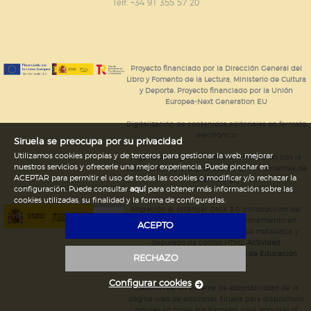
GUARDAR CONFIGURACIÓN
Telf. +34 91 355 57 20
Puede consultar nuestra
política de cookies
Proyecto financiado por la Dirección General del
Libro y Fomento de la Lectura, Ministerio de Cultura
y Deporte. Proyecto financiado por la Unión
Europea-Next Generation EU
Digitalización de contenidos editoriales en formato
electrónico
Siruela se preocupa por su privacidad
Utilizamos cookies propias y de terceros para gestionar la web, mejorar
Mejoras en la gestión editorial en relación con la
nuestros servicios y ofrecerle una mejor experiencia. Puede pinchar en
tienda online y la digitalización de herramientas de
ACEPTAR para permitir el uso de todas las cookies o modificar y/o rechazar la
marketing.
configuración. Puede consultar
aquí
para obtener más información sobre las
cookies utilizadas, su finalidad y la forma de configurarlas.
Migración al estándar ONIX 3.0; introducción del
estándar ISNI; mejora del posicionamiento en
ACEPTO
Google; ampliación de campos de metadatos y
depurado de código HTML.
Actividad
subvencionada por el Ministerio de Educación,
RECHAZO
Cultura y Deporte.
Configurar cookies
Creación de un sistema de adaptabilidad de la
página web de ediciones Siruela para dispositivos
móviles en todos sus formatos para impulsar la