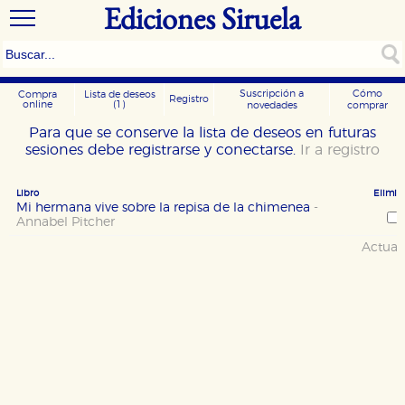
Ediciones Siruela
Suscripción a
Cómo
Compra
Lista de deseos
Registro
online
(1)
novedades
comprar
Para que se conserve la lista de deseos en futuras
sesiones debe registrarse y conectarse.
Ir a registro
Libro
Elimin
Mi hermana vive sobre la repisa de la chimenea
-
Annabel Pitcher
Actual
CONFIGURACIÓN DE COOKIES
HABILITAR TODO
RECHAZAR TODO