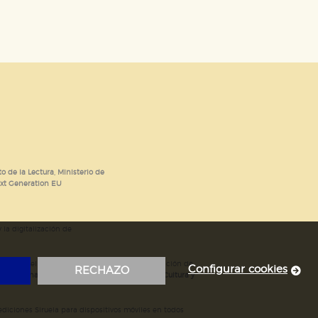
o de la Lectura, Ministerio de
ext Generation EU
 la digitalización de
; mejora del posicionamiento en Google; ampliación de
Configurar cookies
RECHAZO
ubvencionada por el Ministerio de Educación, Cultura y
iciones Siruela para dispositivos móviles en todos