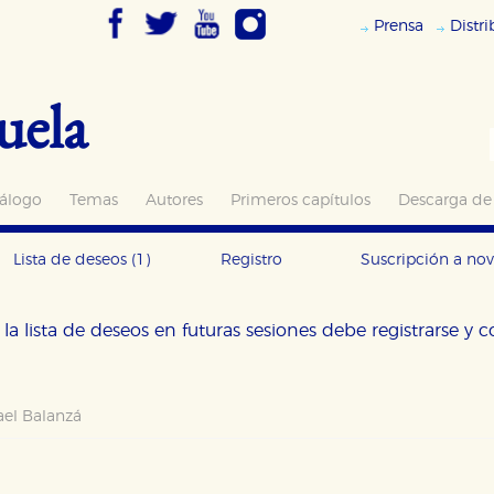
Prensa
Distr
uela
álogo
Temas
Autores
Primeros capítulos
Descarga de
Lista de deseos
(1)
Registro
Suscripción a no
la lista de deseos en futuras sesiones debe registrarse y 
ael Balanzá
OKIES
HABILITAR T