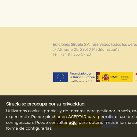
Puede consultar nuestra
política d
Ediciones Siruela S.A. reservados todos los dere
c/ Almagro 25. 28010 Madrid. España
Telf. +34 91 355 57 20
Siruela se preocupa por su privacidad
Utilizamos cookies propias y de terceros para gestionar la web, me
experiencia. Puede pinchar en ACEPTAR para permitir el uso de to
configuración. Puede consultar
aquí
para obtener más información s
forma de configurarlas.