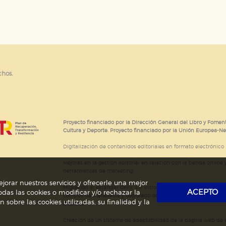
e cookies
chos.
Proyecto financiado por la Dirección General del Libro y Foment
Cultura y Deporte. Proyecto financiado por la Unión Europea-N
Digitalización de contenidos editoriales en formato electrónico
Mejoras en la gestión editorial en relación con la tienda online y
herramientas de marketing.
jorar nuestros servicios y ofrecerle una mejor
Migración al estándar ONIX 3.0; introducción del estándar ISNI
ACEPTO
das las cookies o modificar y/o rechazar la
campos de metadatos y depurado de código HTML.
Actividad s
obre las cookies utilizadas, su finalidad y la
Deporte.
Creación de un sistema de adaptabilidad de la página web de ed