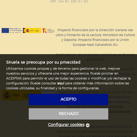
GUARDAR CONFIGURACIÓN
Telf. +34 91 355 57 20
Puede consultar nuestra
política de cookies
Proyecto financiado por la Dirección General del
Libro y Fomento de la Lectura, Ministerio de Cultura
y Deporte. Proyecto financiado por la Unión
Europea-Next Generation EU
Digitalización de contenidos editoriales en formato
electrónico
Siruela se preocupa por su privacidad
Utilizamos cookies propias y de terceros para gestionar la web, mejorar
Mejoras en la gestión editorial en relación con la
nuestros servicios y ofrecerle una mejor experiencia. Puede pinchar en
tienda online y la digitalización de herramientas de
ACEPTAR para permitir el uso de todas las cookies o modificar y/o rechazar la
marketing.
configuración. Puede consultar
aquí
para obtener más información sobre las
cookies utilizadas, su finalidad y la forma de configurarlas.
Migración al estándar ONIX 3.0; introducción del
estándar ISNI; mejora del posicionamiento en
ACEPTO
Google; ampliación de campos de metadatos y
depurado de código HTML.
Actividad
subvencionada por el Ministerio de Educación,
RECHAZO
Cultura y Deporte.
Configurar cookies
Creación de un sistema de adaptabilidad de la
página web de ediciones Siruela para dispositivos
móviles en todos sus formatos para impulsar la