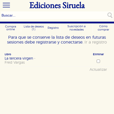
Ediciones Siruela
Suscripción a
Cómo
Compra
Lista de deseos
Registro
online
(1)
novedades
comprar
Para que se conserve la lista de deseos en futuras
sesiones debe registrarse y conectarse.
Ir a registro
Libro
Eliminar
La tercera virgen
-
Fred Vargas
Actualizar
CONFIGURACIÓN DE COOKIES
HABILITAR TODO
RECHAZAR TODO