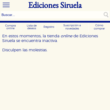
Ediciones Siruela
Suscripción a
Cómo
Compra
Lista de
Registro
online
deseos
novedades
comprar
En estos momentos, la tienda
online
de Ediciones
Siruela se encuentra inactiva.
Disculpen las molestias.
CONFIGURACIÓN DE COOKIES
HABILITAR TODO
RECHAZAR TODO