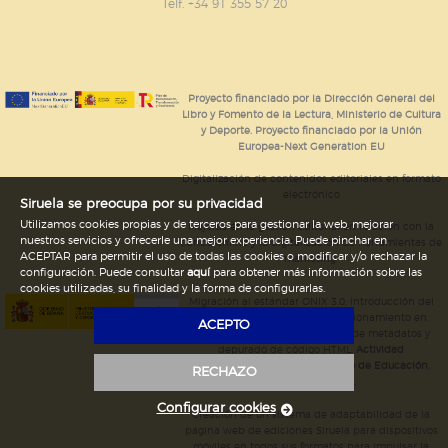
GUARDAR CONFIGURACIÓN
Telf. +34 91 355 57 20
Puede consultar nuestra
política de cookies
Proyecto financiado por la Dirección General del
Libro y Fomento de la Lectura, Ministerio de Cultura
y Deporte. Proyecto financiado por la Unión
Europea-Next Generation EU
Digitalización de contenidos editoriales en formato
electrónico
Siruela se preocupa por su privacidad
Utilizamos cookies propias y de terceros para gestionar la web, mejorar
Mejoras en la gestión editorial en relación con la
nuestros servicios y ofrecerle una mejor experiencia. Puede pinchar en
tienda online y la digitalización de herramientas de
ACEPTAR para permitir el uso de todas las cookies o modificar y/o rechazar la
marketing.
configuración. Puede consultar
aquí
para obtener más información sobre las
cookies utilizadas, su finalidad y la forma de configurarlas.
Migración al estándar ONIX 3.0; introducción del
estándar ISNI; mejora del posicionamiento en
ACEPTO
Google; ampliación de campos de metadatos y
depurado de código HTML.
Actividad
subvencionada por el Ministerio de Educación,
RECHAZO
Cultura y Deporte.
Configurar cookies
Creación de un sistema de adaptabilidad de la
página web de ediciones Siruela para dispositivos
móviles en todos sus formatos para impulsar la