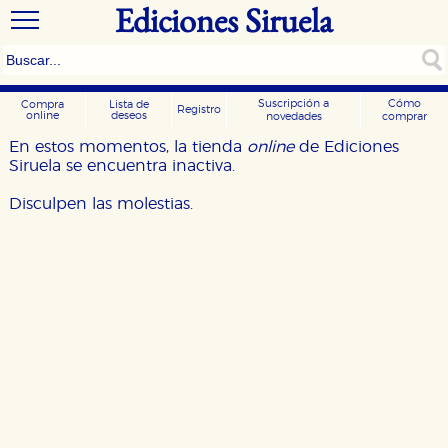
Ediciones Siruela
Suscripción a
Cómo
Compra
Lista de
Registro
online
deseos
novedades
comprar
En estos momentos, la tienda
online
de Ediciones
Siruela se encuentra inactiva.
Disculpen las molestias.
CONFIGURACIÓN DE COOKIES
HABILITAR TODO
RECHAZAR TODO