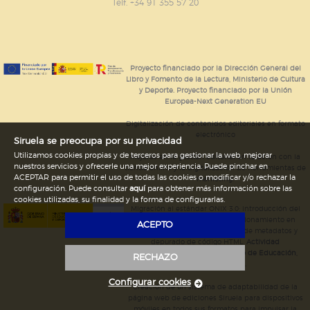
GUARDAR CONFIGURACIÓN
Telf. +34 91 355 57 20
Puede consultar nuestra
política de cookies
Proyecto financiado por la Dirección General del
Libro y Fomento de la Lectura, Ministerio de Cultura
y Deporte. Proyecto financiado por la Unión
Europea-Next Generation EU
Digitalización de contenidos editoriales en formato
electrónico
Siruela se preocupa por su privacidad
Utilizamos cookies propias y de terceros para gestionar la web, mejorar
Mejoras en la gestión editorial en relación con la
nuestros servicios y ofrecerle una mejor experiencia. Puede pinchar en
tienda online y la digitalización de herramientas de
ACEPTAR para permitir el uso de todas las cookies o modificar y/o rechazar la
marketing.
configuración. Puede consultar
aquí
para obtener más información sobre las
cookies utilizadas, su finalidad y la forma de configurarlas.
Migración al estándar ONIX 3.0; introducción del
estándar ISNI; mejora del posicionamiento en
ACEPTO
Google; ampliación de campos de metadatos y
depurado de código HTML.
Actividad
subvencionada por el Ministerio de Educación,
RECHAZO
Cultura y Deporte.
Configurar cookies
Creación de un sistema de adaptabilidad de la
página web de ediciones Siruela para dispositivos
móviles en todos sus formatos para impulsar la