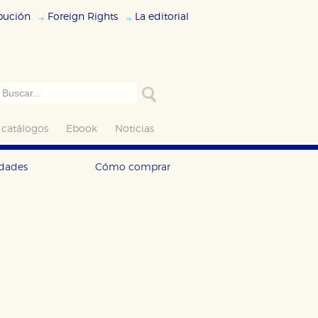
ibución
Foreign Rights
La editorial
 catálogos
Ebook
Noticias
edades
Cómo comprar
ODO
RECHAZAR TODO