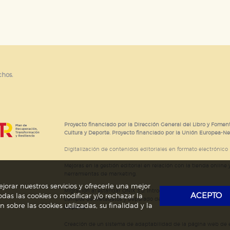
e cookies
chos.
Proyecto financiado por la Dirección General del Libro y Foment
Cultura y Deporte. Proyecto financiado por la Unión Europea-N
Digitalización de contenidos editoriales en formato electrónico
Mejoras en la gestión editorial en relación con la tienda online y
herramientas de marketing.
jorar nuestros servicios y ofrecerle una mejor
Migración al estándar ONIX 3.0; introducción del estándar ISNI
ACEPTO
das las cookies o modificar y/o rechazar la
campos de metadatos y depurado de código HTML.
Actividad s
obre las cookies utilizadas, su finalidad y la
Deporte.
Creación de un sistema de adaptabilidad de la página web de ed