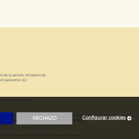
o de la Lectura, Ministerio de
ext Generation EU
 la digitalización de
; mejora del posicionamiento en Google; ampliación de
Configurar cookies
RECHAZO
ubvencionada por el Ministerio de Educación, Cultura y
iciones Siruela para dispositivos móviles en todos