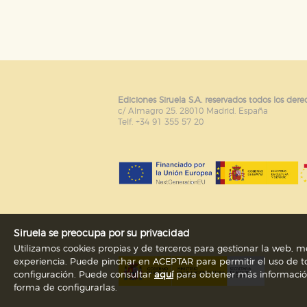
Puede consultar nuestra
política d
Ediciones Siruela S.A. reservados todos los dere
c/ Almagro 25. 28010 Madrid. España
Telf. +34 91 355 57 20
Siruela se preocupa por su privacidad
Utilizamos cookies propias y de terceros para gestionar la web, me
experiencia. Puede pinchar en ACEPTAR para permitir el uso de to
configuración. Puede consultar
aquí
para obtener más información s
forma de configurarlas.