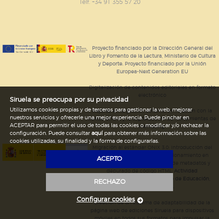
GUARDAR CONFIGURACIÓN
Telf. +34 91 355 57 20
Puede consultar nuestra
política de cookies
Proyecto financiado por la Dirección General del
Libro y Fomento de la Lectura, Ministerio de Cultura
y Deporte. Proyecto financiado por la Unión
Europea-Next Generation EU
Digitalización de contenidos editoriales en formato
electrónico
Siruela se preocupa por su privacidad
Utilizamos cookies propias y de terceros para gestionar la web, mejorar
Mejoras en la gestión editorial en relación con la
nuestros servicios y ofrecerle una mejor experiencia. Puede pinchar en
tienda online y la digitalización de herramientas de
ACEPTAR para permitir el uso de todas las cookies o modificar y/o rechazar la
marketing.
configuración. Puede consultar
aquí
para obtener más información sobre las
cookies utilizadas, su finalidad y la forma de configurarlas.
Migración al estándar ONIX 3.0; introducción del
estándar ISNI; mejora del posicionamiento en
ACEPTO
Google; ampliación de campos de metadatos y
depurado de código HTML.
Actividad
subvencionada por el Ministerio de Educación,
RECHAZO
Cultura y Deporte.
Configurar cookies
Creación de un sistema de adaptabilidad de la
página web de ediciones Siruela para dispositivos
móviles en todos sus formatos para impulsar la