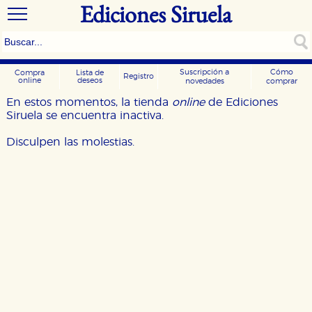
Ediciones Siruela
Suscripción a
Cómo
Compra
Lista de
Registro
online
deseos
novedades
comprar
En estos momentos, la tienda
online
de Ediciones
Siruela se encuentra inactiva.
Disculpen las molestias.
CONFIGURACIÓN DE COOKIES
HABILITAR TODO
RECHAZAR TODO