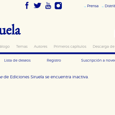
Prensa
Distr
uela
álogo
Temas
Autores
Primeros capítulos
Descarga de
Lista de deseos
Registro
Suscripción a nov
ne
de Ediciones Siruela se encuentra inactiva.
OKIES
HABILITAR T