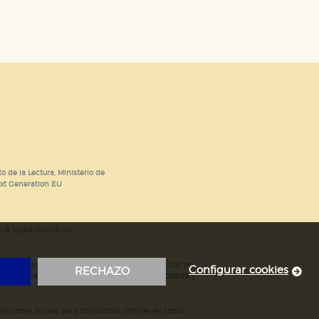
o de la Lectura, Ministerio de
ext Generation EU
 la digitalización de
; mejora del posicionamiento en Google; ampliación de
Configurar cookies
RECHAZO
ubvencionada por el Ministerio de Educación, Cultura y
iciones Siruela para dispositivos móviles en todos