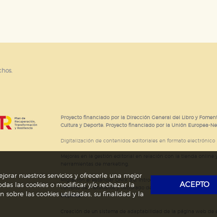
e cookies
chos.
Proyecto financiado por la Dirección General del Libro y Foment
Cultura y Deporte. Proyecto financiado por la Unión Europea-N
Digitalización de contenidos editoriales en formato electrónico
Mejoras en la gestión editorial en relación con la tienda online y
herramientas de marketing.
jorar nuestros servicios y ofrecerle una mejor
Migración al estándar ONIX 3.0; introducción del estándar ISNI
ACEPTO
das las cookies o modificar y/o rechazar la
campos de metadatos y depurado de código HTML.
Actividad s
obre las cookies utilizadas, su finalidad y la
Deporte.
Creación de un sistema de adaptabilidad de la página web de ed