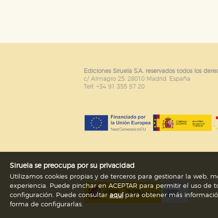
Puede consultar nuestra
política d
Ediciones Siruela S.A. reservados todos los dere
c/ Almagro 25. 28010 Madrid. España
Telf. +34 91 355 57 20
Siruela se preocupa por su privacidad
Utilizamos cookies propias y de terceros para gestionar la web, me
experiencia. Puede pinchar en ACEPTAR para permitir el uso de to
configuración. Puede consultar
aquí
para obtener más información s
forma de configurarlas.