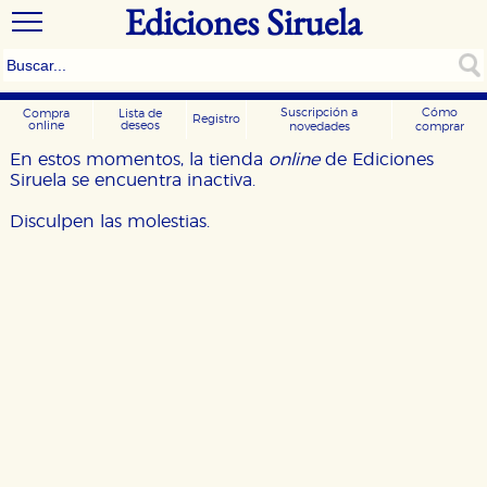
Ediciones Siruela
Suscripción a
Cómo
Compra
Lista de
Registro
online
deseos
novedades
comprar
En estos momentos, la tienda
online
de Ediciones
Siruela se encuentra inactiva.
Disculpen las molestias.
CONFIGURACIÓN DE COOKIES
HABILITAR TODO
RECHAZAR TODO