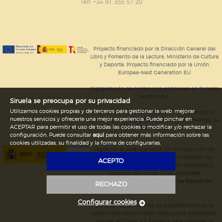
GUARDAR CONFIGURACIÓN
Telf. +34 91 355 57 20
Puede consultar nuestra
política de cookies
Proyecto financiado por la Dirección General del
Libro y Fomento de la Lectura, Ministerio de Cultura
y Deporte. Proyecto financiado por la Unión
Europea-Next Generation EU
Digitalización de contenidos editoriales en formato
electrónico
Siruela se preocupa por su privacidad
Utilizamos cookies propias y de terceros para gestionar la web, mejorar
Mejoras en la gestión editorial en relación con la
nuestros servicios y ofrecerle una mejor experiencia. Puede pinchar en
tienda online y la digitalización de herramientas de
ACEPTAR para permitir el uso de todas las cookies o modificar y/o rechazar la
marketing.
configuración. Puede consultar
aquí
para obtener más información sobre las
cookies utilizadas, su finalidad y la forma de configurarlas.
Migración al estándar ONIX 3.0; introducción del
estándar ISNI; mejora del posicionamiento en
ACEPTO
Google; ampliación de campos de metadatos y
depurado de código HTML.
Actividad
subvencionada por el Ministerio de Educación,
RECHAZO
Cultura y Deporte.
Configurar cookies
Creación de un sistema de adaptabilidad de la
página web de ediciones Siruela para dispositivos
móviles en todos sus formatos para impulsar la